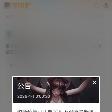
最新
热榜
论坛
积分
VIP
导航
帮助
小游戏
OMG
分享区
终身赞助会员
研究生部
Lv4
最干净的英语学习网站 考研/四级/六级/专八 历年考
试真题及答案
隐藏内容，登录后阅读
登录之后方可阅读隐藏内容
×
公告
登录
快速注册
2026-1-1 0:00:30
22年3月29日
8
赞
收藏
参与讨论