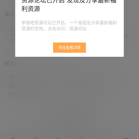
资源论坛已开启 发现及分享最新福
利资源
关于本站
学姐吧资源论坛已开启，一个发现及分享最新福利
资源的宝地，点击访问：资源论坛
学姐吧，一个小众福利资源博客，专注于分享全网最新福利资源，
包括涨姿势/福利社/老司机/资源库/新技能等栏目。让各位同学摸鱼
的同时掌握新技能，涨到新姿势。
前往查看详情
栏目
原创摄影
(7)
妹子图
(277)
新技能
(148)
有更新
(4)
汇总
(16)
涨姿势
(173)
福利社
(442)
羊毛党
(5)
老司机
(249)
资源库
(384)
© 2021-2026
学姐吧
站点地图
联系邮箱 guaidaoshe#gmail.com
查询5次 耗时0.8330秒