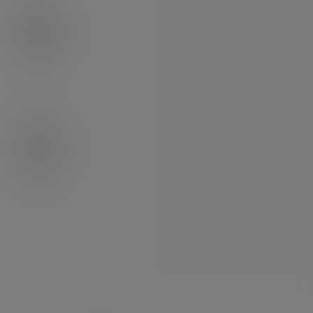
我充1W
建材王哥
乌鱼子
二次元新手