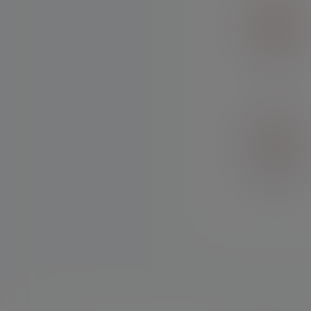
奈何
乐子人
汪汪队
娶个AI老婆