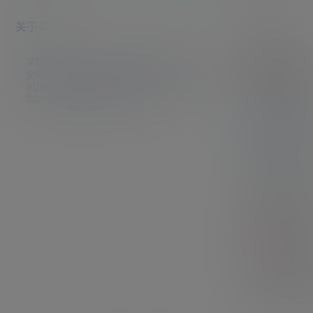
关于本站
帮助中心
学姐吧，一个小众福利资源博客，专注于分享
获取积
全网最新福利资源，包括涨姿势/福利社/老司
查看如
机/资源库/新技能等栏目。让各位同学摸鱼的
同时掌握新技能，涨到新姿势。
资源论
福利资
永久地
最新地
解压方
文件压
百家姓
百家姓
赞助VI
赞助VI