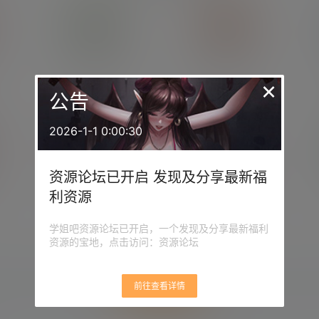
eionig
free
哆啦B梦
轨道交通工程师
×
公告
2026-1-1 0:00:30
资源论坛已开启 发现及分享最新福
睡不着
2278738463
利资源
科技小能手
倔强的萝卜
学姐吧资源论坛已开启，一个发现及分享最新福利
资源的宝地，点击访问：资源论坛
立即申请
前往查看详情