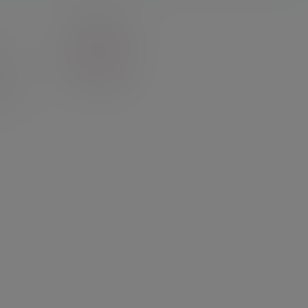
维护
能
(148)
3)
(249)