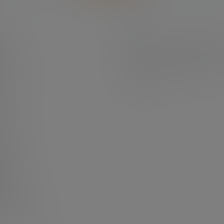
栏目
原创摄影
(7)
妹子图
(277)
新技
分
何获取积分
有更新
(4)
汇总
(16)
涨姿势
(17
福利社
(442)
羊毛党
(5)
老司机
坛
资源库
(384)
源交流分享
址
址发布页
法
缩包解压方法
解密
暗号解密工具
P会员
P会员获取独家权益