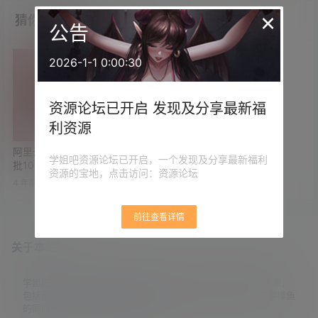
×
猜你喜欢
公告
2026-1-1 0:00:30
资源论坛已开启 发现及分享最新福
利资源
阿里云盘200G扩容福利码第二
学姐吧资源论坛已开启，一个发现及分享最新福利
批100个 前100位兑换有效
资源的宝地，点击访问：资源论坛
4 年前
5
1
前往查看详情
关于本站
学姐吧，一个小众福利资源博客，专注于分享全网最新福利资源，
包括涨姿势/福利社/老司机/资源库/新技能等栏目。让各位同学摸鱼
的同时掌握新技能，涨到新姿势。