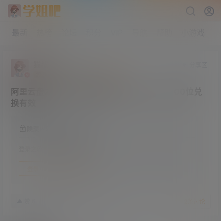
最新
热榜
论坛
积分
VIP
导航
帮助
小游戏
猫叔
版主
管理员
分享区
终身赞助会员
研究生部
Lv4
阿里云盘200G扩容福利码第一批100个 前100位兑
换有效
隐藏内容，登录后阅读
登录之后方可阅读隐藏内容
登录
快速注册
22年4月5日
6
赞
收藏
2
条讨论