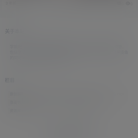
才做选择》资源
3 年前
2 年前
0
0
0
0
关于本站
学姐吧，一个小众福利资源博客，专注于分享全网最新福利资源，
包括涨姿势/福利社/老司机/资源库/新技能等栏目。让各位同学摸鱼
的同时掌握新技能，涨到新姿势。
栏目
原创摄影
(7)
妹子图
(277)
新技能
(148)
有更新
(4)
汇总
(16)
涨姿势
(173)
福利社
(442)
羊毛党
(5)
老司机
(249)
资源库
(384)
© 2021-2026
学姐吧
站点地图
联系邮箱 guaidaoshe#gmail.com