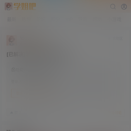
最新
热榜
论坛
积分
VIP
导航
帮助
小游戏
15029925013
求助区
小学部
Lv1
[已解决]求婉儿别闹资源合集
隐藏内容，登录后阅读
登录之后方可阅读隐藏内容
登录
快速注册
22年10月11日
3
赞
收藏
参与讨论