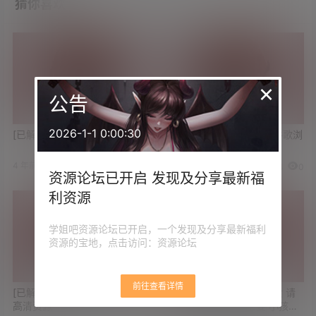
猜你喜欢
×
公告
2026-1-1 0:00:30
[已解决]求井川里予不雅视频
[已解决]安卓手机咋使用谷歌浏
览器
4 年前
4 年前
4
0
4
0
资源论坛已开启 发现及分享最新福
利资源
学姐吧资源论坛已开启，一个发现及分享最新福利
资源的宝地，点击访问：资源论坛
前往查看详情
[已解决]求电视剧《知否知否》
[已解决]求最新游戏《美女 请
高清资源
别影响我学习》《都要 小孩子