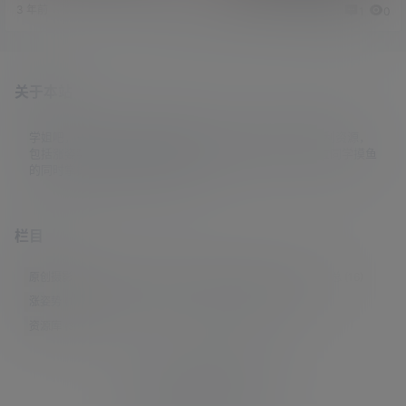
3 年前
2 年前
1
0
1
0
关于本站
学姐吧，一个小众福利资源博客，专注于分享全网最新福利资源，
包括涨姿势/福利社/老司机/资源库/新技能等栏目。让各位同学摸鱼
的同时掌握新技能，涨到新姿势。
栏目
原创摄影
(7)
妹子图
(277)
新技能
(148)
有更新
(4)
汇总
(16)
涨姿势
(173)
福利社
(442)
羊毛党
(5)
老司机
(249)
资源库
(384)
© 2021-2026
学姐吧
站点地图
联系邮箱 guaidaoshe#gmail.com