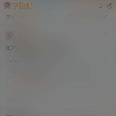
最新
热榜
论坛
积分
VIP
导航
帮助
小游戏
乾槃
求助区
小学部
Lv1
[已解决]求红警各个版本资源合集
隐藏内容，登录后阅读
登录之后方可阅读隐藏内容
登录
快速注册
23年1月19日
3
赞
收藏
参与讨论