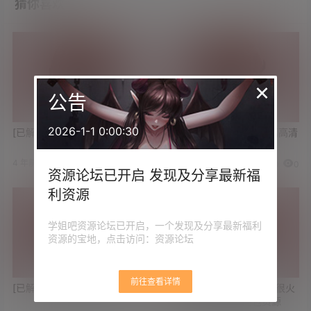
猜你喜欢
×
公告
2026-1-1 0:00:30
[已解决]求个CAD2020破解版
[已解决]求《毛骗》终结篇高清
版
4 年前
4 年前
7
0
0
0
资源论坛已开启 发现及分享最新福
利资源
学姐吧资源论坛已开启，一个发现及分享最新福利
资源的宝地，点击访问：资源论坛
前往查看详情
[已解决]求白银81图包资源
[限时展示][已解决]求最近很火
的小恩定制视频及图包资源