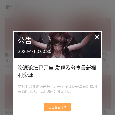
猜你喜欢
×
公告
2026-1-1 0:00:30
柯南最新剧场版《名侦探柯
推荐收藏 超级合集《海贼王》
南：百万美元的五棱星》高清
动画1013集+剧场版13部+漫画
版资源 附剧场版合集
86卷
1 年前
4 年前
0
0
0
1
资源论坛已开启 发现及分享最新福
利资源
学姐吧资源论坛已开启，一个发现及分享最新福利
资源的宝地，点击访问：资源论坛
前往查看详情
[已解决]求《海贼王》动漫第
夏雨主演最新悬疑动作片《极