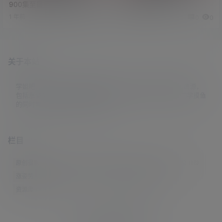
900集至最新的网盘资源
寒之城》高清资源
1 年前
3 年前
0
0
0
0
关于本站
学姐吧，一个小众福利资源博客，专注于分享全网最新福利资源，
包括涨姿势/福利社/老司机/资源库/新技能等栏目。让各位同学摸鱼
的同时掌握新技能，涨到新姿势。
栏目
原创摄影
(7)
妹子图
(277)
新技能
(148)
有更新
(4)
汇总
(16)
涨姿势
(173)
福利社
(442)
羊毛党
(5)
老司机
(249)
资源库
(384)
© 2021-2026
学姐吧
站点地图