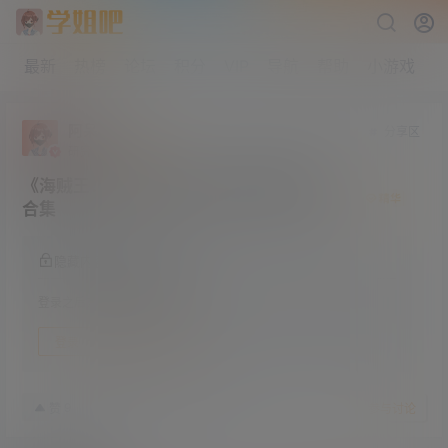
最新
热榜
论坛
积分
VIP
导航
帮助
小游戏
阿呆
分享区
研究生部
Lv4
《海贼王：红发歌姬》高清资源 附剧场版
合集
隐藏内容，登录后阅读
登录之后方可阅读隐藏内容
登录
快速注册
23年3月10日
9
赞
收藏
参与讨论