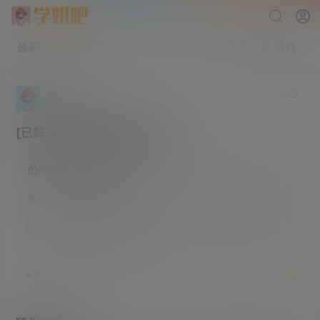
最新
热榜
论坛
积分
VIP
导航
帮助
小游戏
tt
求助区
学前班
Lv0
[已解决]如何根据车牌查找资源
隐藏内容，登录后阅读
登录之后方可阅读隐藏内容
登录
快速注册
23年3月24日
7
赞
收藏
参与讨论