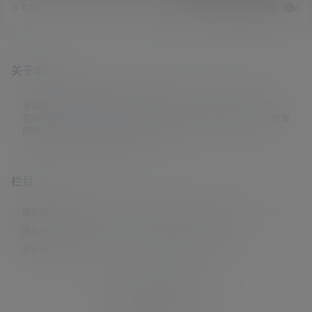
3 年前
2 年前
1
0
1
0
关于本站
学姐吧，一个小众福利资源博客，专注于分享全网最新福利资源，
包括涨姿势/福利社/老司机/资源库/新技能等栏目。让各位同学摸鱼
的同时掌握新技能，涨到新姿势。
栏目
原创摄影
(7)
妹子图
(277)
新技能
(148)
有更新
(4)
汇总
(16)
涨姿势
(173)
福利社
(442)
羊毛党
(5)
老司机
(249)
资源库
(384)
© 2021-2026
学姐吧
站点地图
联系邮箱 guaidaoshe#gmail.com