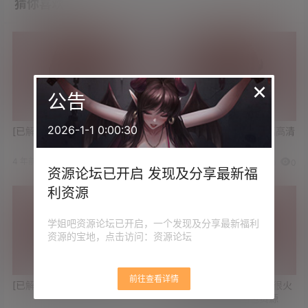
猜你喜欢
×
公告
2026-1-1 0:00:30
[已解决]求个CAD2020破解版
[已解决]求《毛骗》终结篇高清
版
4 年前
4 年前
7
0
0
0
资源论坛已开启 发现及分享最新福
利资源
学姐吧资源论坛已开启，一个发现及分享最新福利
资源的宝地，点击访问：资源论坛
前往查看详情
[已解决]求白银81图包资源
[限时展示][已解决]求最近很火
的小恩定制视频及图包资源