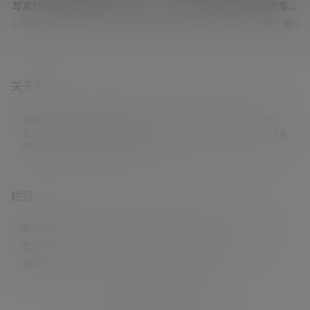
写真机构HighFantasy图包合集
美 韩国小姐姐Min.E图包合集
共39套
2 年前
1 年前
0
0
0
0
关于本站
学姐吧，一个小众福利资源博客，专注于分享全网最新福利资源，
包括涨姿势/福利社/老司机/资源库/新技能等栏目。让各位同学摸鱼
的同时掌握新技能，涨到新姿势。
栏目
原创摄影
(7)
妹子图
(277)
新技能
(148)
有更新
(4)
汇总
(16)
涨姿势
(173)
福利社
(442)
羊毛党
(5)
老司机
(249)
资源库
(384)
© 2021-2026
学姐吧
站点地图