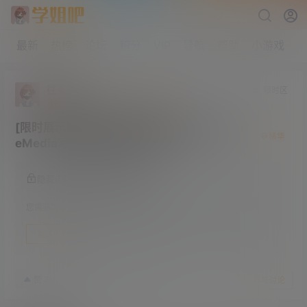
最新
热榜
论坛
积分
VIP
导航
帮助
小游戏
往事如风
限时区
终身赞助会员
研究生部
Lv4
[限时展示]永远相信韩国财阀的审美 韩国Pur
eMedia写真图包合集 共157套
隐藏内容，加入论坛后阅读
您需要加入论坛之后才能查看帖子内容
加入论坛
25年12月11日
30
赞
收藏
参与讨论