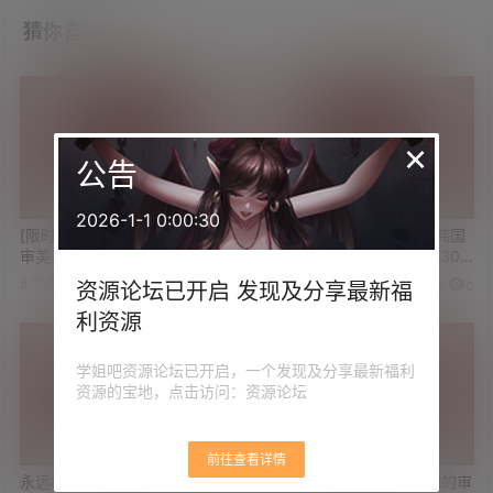
猜你喜欢
×
公告
2026-1-1 0:00:30
[限时展示]永远相信韩国财阀的
永远相信韩国财阀的审美 韩国
审美 倒在金钱攻势下的纯欲美
ArtGravia写真图包合集 共305
少女
套
8 个月前
3 年前
0
0
0
0
资源论坛已开启 发现及分享最新福
利资源
学姐吧资源论坛已开启，一个发现及分享最新福利
资源的宝地，点击访问：资源论坛
前往查看详情
永远相信韩国财阀的审美 韩国
[有更新]永远相信韩国财阀的审