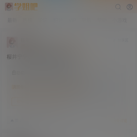
最新
热榜
论坛
积分
VIP
导航
帮助
小游戏
往事如风
分享区
终身赞助会员
研究生部
Lv4
桜井宁宁COS图包合集 共74套
隐藏内容，仅限以下用户组阅读
月赞助会员
年赞助会员
终身赞助会员
积分升级
变更会员
23年4月6日
23
赞
收藏
8
条讨论