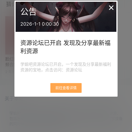
×
猜你喜欢
公告
2026-1-1 0:00:30
资源论坛已开启 发现及分享最新福
利资源
脸红Dearie最新写真图包及视
学姐吧资源论坛已开启，一个发现及分享最新福利
频合集 共74套
资源的宝地，点击访问：资源论坛
2 年前
1
0
前往查看详情
关于本站
学姐吧，一个小众福利资源博客，专注于分享全网最新福利资源，
包括涨姿势/福利社/老司机/资源库/新技能等栏目。让各位同学摸鱼
的同时掌握新技能，涨到新姿势。