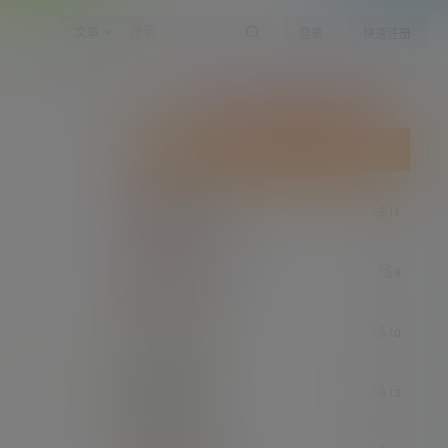
文章
登录
快速注册
点击签到领取今天的积分奖励
分享区
今日签到
连续签到
deadpool
11
7 小时后
3473558568
8
7 小时后
拉布
10
7 小时后
参与讨论
怡宝
13
7 小时后
暗影