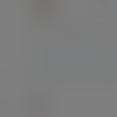
10
7 小时后
15974115
10
7 小时后
签到排行
维护
能
(148)
3)