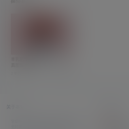
猜你喜欢
丰乳肥臀 顶级肉体Vinnegal写
真图包合集
2 年前
0
0
关于本站
帮助中心
学姐吧，一个小众福利资源博客，专注于分享
获取积
全网最新福利资源，包括涨姿势/福利社/老司
查看如