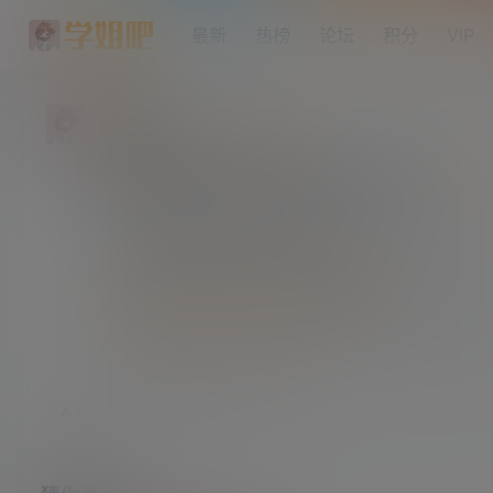
最新
热榜
论坛
积分
VIP
往事如风
终身赞助会员
研究生部
Lv4
丰乳肥臀 秋和柯基COS图包合集 共98套
隐藏内容，仅限以下用户组阅读
月赞助会员
年赞助会员
终身赞助会员
积分升级
变更会员
24年3月1日
17
赞
收藏