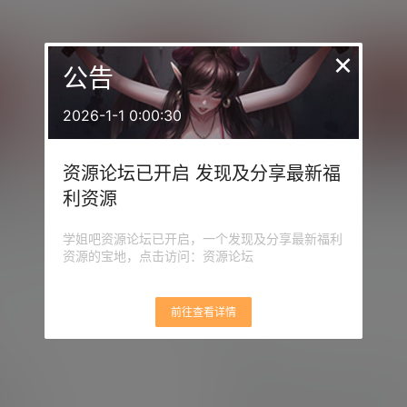
×
公告
2026-1-1 0:00:30
资源论坛已开启 发现及分享最新福
 秀人
身材绝绝子 妮是老虎微密圈图
身材绝绝子 白银
利资源
集
包合集
集
2 年前
2 年前
0
1
1
0
学姐吧资源论坛已开启，一个发现及分享最新福利
资源的宝地，点击访问：资源论坛
前往查看详情
栏目
原创摄影
(7)
妹子图
(277)
新技
分
何获取积分
有更新
(4)
汇总
(16)
涨姿势
(17