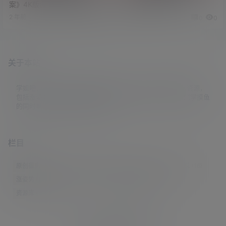
案》4K版资源 郭富城/林家栋/
寒之城》高清资源
任贤齐主演
2 年前
3 年前
0
0
0
0
关于本站
学姐吧，一个小众福利资源博客，专注于分享全网最新福利资源，
包括涨姿势/福利社/老司机/资源库/新技能等栏目。让各位同学摸鱼
的同时掌握新技能，涨到新姿势。
栏目
原创摄影
(7)
妹子图
(277)
新技能
(148)
有更新
(4)
汇总
(16)
涨姿势
(173)
福利社
(442)
羊毛党
(5)
老司机
(249)
资源库
(384)
© 2021-2026
学姐吧
站点地图