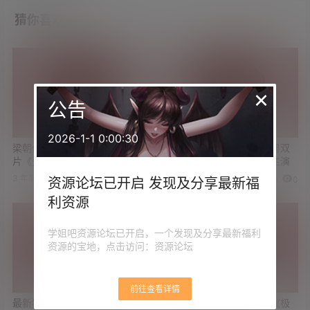
猜你喜欢
×
公告
2026-1-1 0:00:30
梁朝伟/周迅主演最新悬疑谍战
最新悬疑港片《断网》国粤双
片《无名》4K资源
语 郭富城/任达华/林家栋主演
3 年前
3 年前
0
0
0
0
资源论坛已开启 发现及分享最新福
利资源
学姐吧资源论坛已开启，一个发现及分享最新福利
资源的宝地，点击访问：资源论坛
前往查看详情
最新犯罪动作港片《临时劫
夏雨主演最新悬疑动作片《极