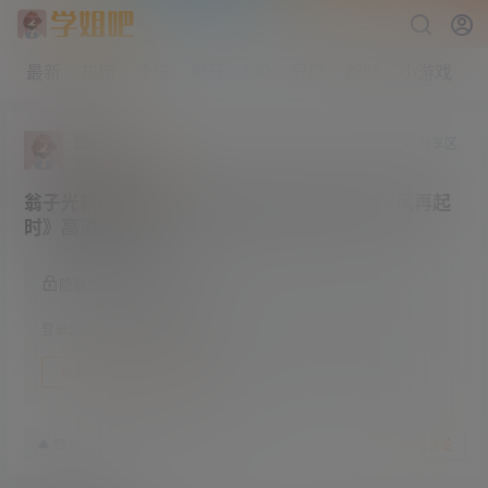
最新
热榜
论坛
积分
VIP
导航
帮助
小游戏
凹凸曼
分享区
大学部
Lv3
翁子光新作 郭富城/梁朝伟/杜鹃主演犯罪片《风再起
时》高清资源
隐藏内容，登录后阅读
登录之后方可阅读隐藏内容
登录
快速注册
23年6月18日
6
赞
收藏
参与讨论