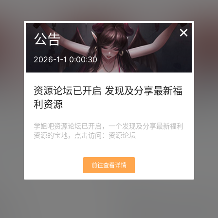
×
公告
2026-1-1 0:00:30
资源论坛已开启 发现及分享最新福
结篇高清
[已解决]求PotPlayer破解版
[已解决]华为手机
利资源
频设置为动态壁
3 年前
3 年前
0
0
0
0
学姐吧资源论坛已开启，一个发现及分享最新福利
资源的宝地，点击访问：资源论坛
前往查看详情
栏目
原创摄影
(7)
妹子图
(277)
新技
分
何获取积分
有更新
(4)
汇总
(16)
涨姿势
(17