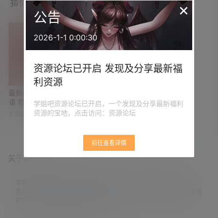
猜你喜欢
×
公告
2026-1-1 0:00:30
资源论坛已开启 发现及分享最新福
利资源
最新悬疑港片《断网》国粤双
语 郭富城/任达华/林家栋主演
学姐吧资源论坛已开启，一个发现及分享最新福利
资源的宝地，点击访问：资源论坛
3 年前
0
0
前往查看详情
关于本站
学姐吧，一个小众福利资源博客，专注于分享全网最新福利资源，
包括涨姿势/福利社/老司机/资源库/新技能等栏目。让各位同学摸鱼
的同时掌握新技能，涨到新姿势。