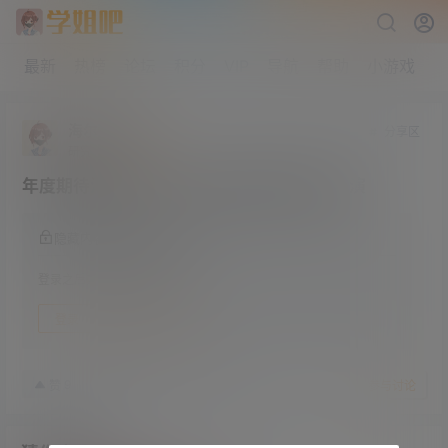
最新
热榜
论坛
积分
VIP
导航
帮助
小游戏
海尔兄弟
分享区
研究生部
Lv4
年度期待港片《命案》杜琪峰监制 林家栋主演
隐藏内容，登录后阅读
登录之后方可阅读隐藏内容
登录
快速注册
23年7月24日
9
赞
收藏
参与讨论