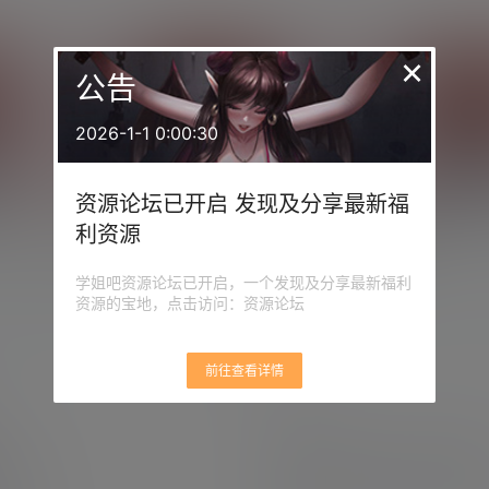
×
公告
2026-1-1 0:00:30
资源论坛已开启 发现及分享最新福
览器应用
[已解决]求大佬分享ASMR音频
[已解决]求老电
利资源
合集下载
下载地址
3 年前
2 年前
0
2
0
0
学姐吧资源论坛已开启，一个发现及分享最新福利
资源的宝地，点击访问：资源论坛
前往查看详情
栏目
原创摄影
(7)
妹子图
(277)
新技
分
何获取积分
有更新
(4)
汇总
(16)
涨姿势
(17