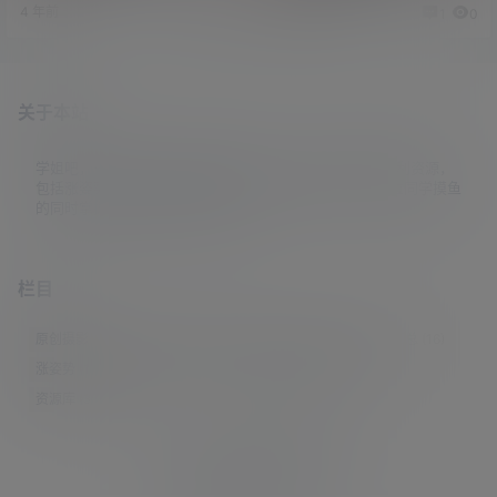
4 年前
3 年前
0
4
1
0
关于本站
学姐吧，一个小众福利资源博客，专注于分享全网最新福利资源，
包括涨姿势/福利社/老司机/资源库/新技能等栏目。让各位同学摸鱼
的同时掌握新技能，涨到新姿势。
栏目
原创摄影
(7)
妹子图
(277)
新技能
(148)
有更新
(4)
汇总
(16)
涨姿势
(173)
福利社
(442)
羊毛党
(5)
老司机
(249)
资源库
(384)
© 2021-2026
学姐吧
站点地图
联系邮箱 guaidaoshe#gmail.com