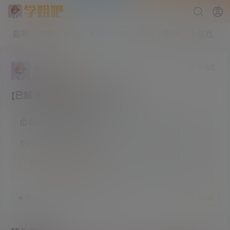
最新
热榜
论坛
积分
VIP
导航
帮助
小游戏
wszsd
求助区
学前班
Lv0
[已解决]求好用的磁力下载工具
隐藏内容，登录后阅读
登录之后方可阅读隐藏内容
登录
快速注册
23年12月5日
11
赞
收藏
参与讨论