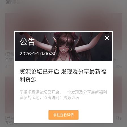
猜你喜欢
×
公告
2026-1-1 0:00:30
[已解决]求韩国画师Kdimo作品
[已解决]求美国锻刀真人秀
合集
《Forged in Fire》全集资源
4 年前
4 年前
0
1
0
0
资源论坛已开启 发现及分享最新福
利资源
学姐吧资源论坛已开启，一个发现及分享最新福利
资源的宝地，点击访问：资源论坛
前往查看详情
[已解决]求动漫《一人之下》全
[已解决]求大佬分享记录片《行
季资源
星》高清资源