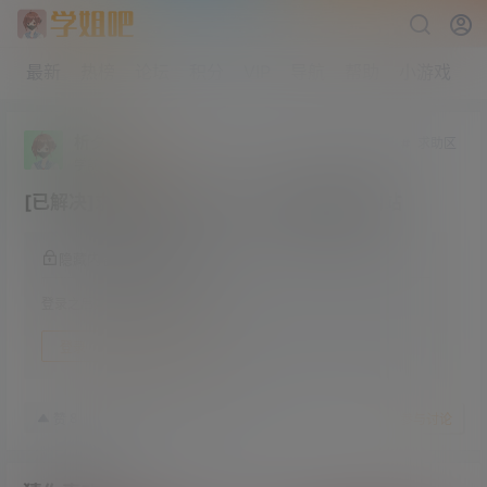
最新
热榜
论坛
积分
VIP
导航
帮助
小游戏
析夕兮
求助区
学前班
Lv0
[已解决]求各位大佬分享一下P站最新镜像网站
隐藏内容，登录后阅读
登录之后方可阅读隐藏内容
登录
快速注册
24年1月12日
8
赞
收藏
参与讨论