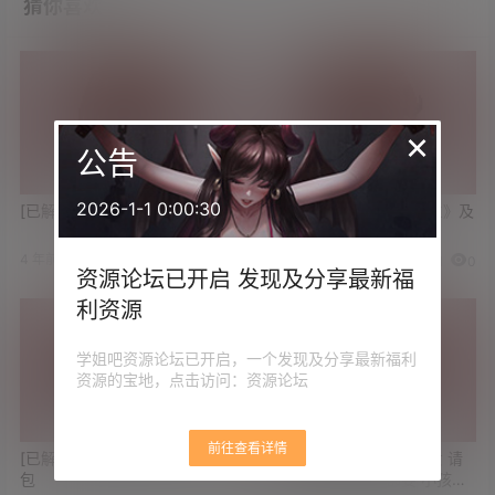
猜你喜欢
×
公告
2026-1-1 0:00:30
[已解决]求井川里予不雅视频
[已解决]求《画江湖之灵主》及
《热血高校》资源
4 年前
3 年前
4
0
1
0
资源论坛已开启 发现及分享最新福
利资源
学姐吧资源论坛已开启，一个发现及分享最新福利
资源的宝地，点击访问：资源论坛
前往查看详情
[已解决]手机如何解压.exe压缩
[已解决]求最新游戏《美女 请
包
别影响我学习》《都要 小孩子