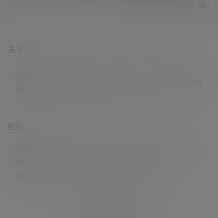
才做选择》资源
2 年前
2 年前
1
0
0
0
关于本站
学姐吧，一个小众福利资源博客，专注于分享全网最新福利资源，
包括涨姿势/福利社/老司机/资源库/新技能等栏目。让各位同学摸鱼
的同时掌握新技能，涨到新姿势。
栏目
原创摄影
(7)
妹子图
(277)
新技能
(148)
有更新
(4)
汇总
(16)
涨姿势
(173)
福利社
(442)
羊毛党
(5)
老司机
(249)
资源库
(384)
© 2021-2026
学姐吧
站点地图
联系邮箱 guaidaoshe#gmail.com