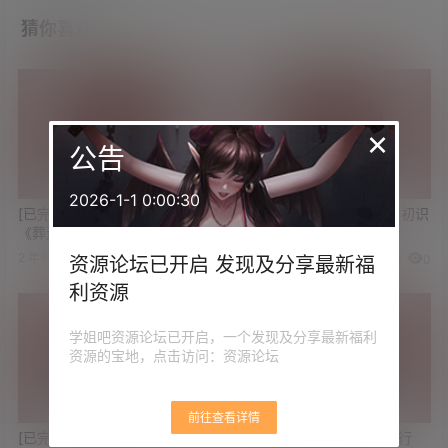
猜你喜欢
×
公告
2026-1-1 0:00:30
[已完结]豆瓣9.4分 治愈神番
豆瓣9.1分 经典日剧《17岁初识
《葬送的芙莉莲》高清版资源
禁果》高清版资源
2 年前
2 年前
0
0
0
0
资源论坛已开启 发现及分享最新福
利资源
学姐吧资源论坛已开启，一个发现及分享最新福利
资源的宝地，点击访问：资源论坛
前往查看详情
[已完结]豆瓣9.7 热血回归《死
豆瓣9.2《赛博朋克：边缘行