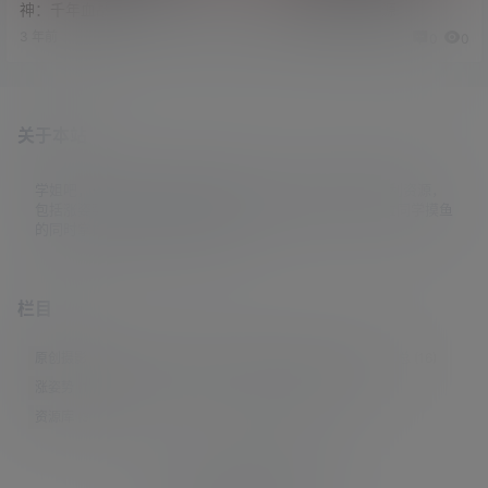
神：千年血战篇》
者》1-10集高清资源
3 年前
3 年前
2
0
0
0
关于本站
学姐吧，一个小众福利资源博客，专注于分享全网最新福利资源，
包括涨姿势/福利社/老司机/资源库/新技能等栏目。让各位同学摸鱼
的同时掌握新技能，涨到新姿势。
栏目
原创摄影
(7)
妹子图
(277)
新技能
(148)
有更新
(4)
汇总
(16)
涨姿势
(173)
福利社
(442)
羊毛党
(5)
老司机
(249)
资源库
(384)
© 2021-2026
学姐吧
站点地图