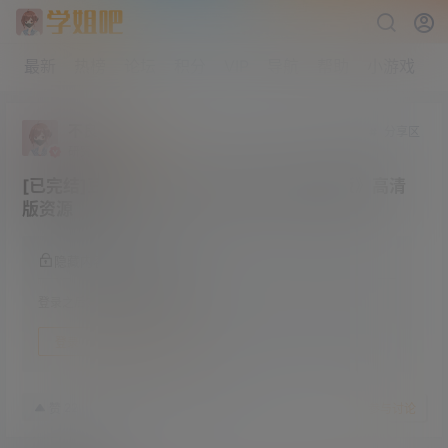
最新
热榜
论坛
积分
VIP
导航
帮助
小游戏
不良人
分享区
研究生部
Lv4
[已完结]豆瓣9.0分 舌尖上的地下城《迷宫饭》高清
版资源
隐藏内容，登录后阅读
登录之后方可阅读隐藏内容
登录
快速注册
24年6月25日
22
赞
收藏
参与讨论