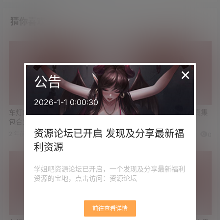
猜你喜欢
×
公告
2026-1-1 0:00:30
车灯超大 人气Coser起司块图
车灯超大 冲田杏梨最新写真集
包合集
《Present》图包下载
资源论坛已开启 发现及分享最新福
2 年前
3 年前
0
0
1
0
利资源
学姐吧资源论坛已开启，一个发现及分享最新福利
资源的宝地，点击访问：资源论坛
前往查看详情