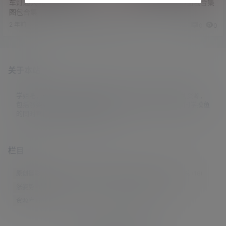
车灯超大 推特福利姬小仓千代
车灯超大 三刀刀COS图包合集
图包合集
2 年前
2 年前
0
0
0
0
关于本站
学姐吧，一个小众福利资源博客，专注于分享全网最新福利资源，
包括涨姿势/福利社/老司机/资源库/新技能等栏目。让各位同学摸鱼
的同时掌握新技能，涨到新姿势。
栏目
原创摄影
(7)
妹子图
(277)
新技能
(148)
有更新
(4)
汇总
(16)
涨姿势
(173)
福利社
(442)
羊毛党
(5)
老司机
(249)
资源库
(384)
© 2021-2026
学姐吧
站点地图