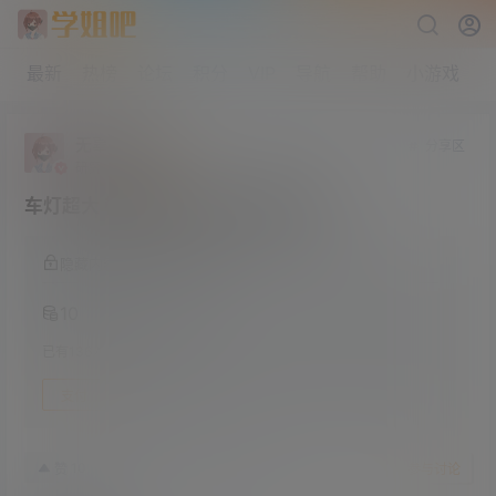
最新
热榜
论坛
积分
VIP
导航
帮助
小游戏
无辜的黄瓜
分享区
研究生部
Lv4
车灯超大 韩国嫩模Woo最新图包合集
隐藏内容，支付积分阅读
10
已有
136
人购买此隐藏内容
支付
24年3月21日
10
赞
收藏
参与讨论