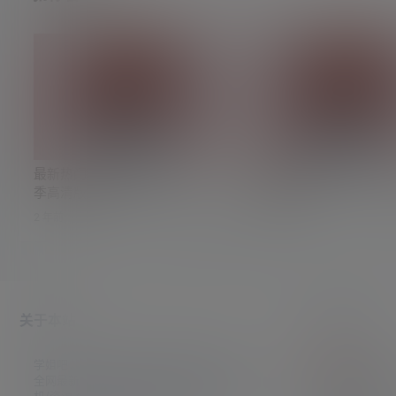
最新热门韩剧《甜蜜家园》1-2
漫威超英动画《假如》1-
季高清版合集
清版合集
2 年前
2 年前
0
0
关于本站
帮助中心
学姐吧，一个小众福利资源博客，专注于分享
获取积
全网最新福利资源，包括涨姿势/福利社/老司
查看如