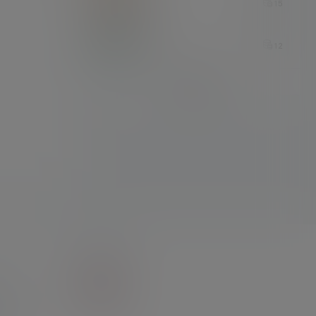
15
7 小时后
卢克
12
7 小时后
签到排行
维护
能
(148)
3)