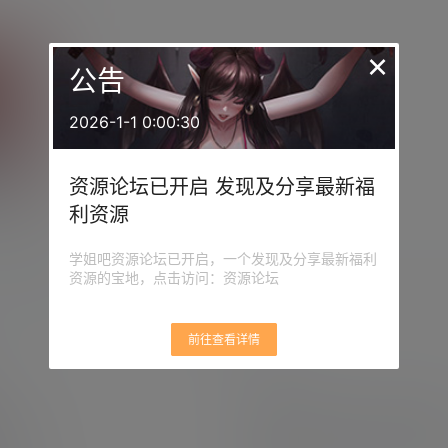
×
公告
2026-1-1 0:00:30
资源论坛已开启 发现及分享最新福
2季高
利资源
0
0
学姐吧资源论坛已开启，一个发现及分享最新福利
资源的宝地，点击访问：资源论坛
前往查看详情
栏目
原创摄影
(7)
妹子图
(277)
新技
分
何获取积分
有更新
(4)
汇总
(16)
涨姿势
(17