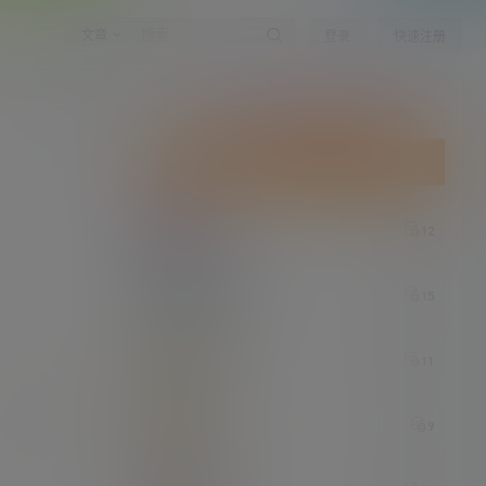
文章
登录
快速注册
点击签到领取今天的积分奖励
分享区
今日签到
连续签到
my
12
7 小时后
菠萝吹雪
15
7 小时后
晓鹏
11
7 小时后
参与讨论
liiil
9
7 小时后
Mr.M