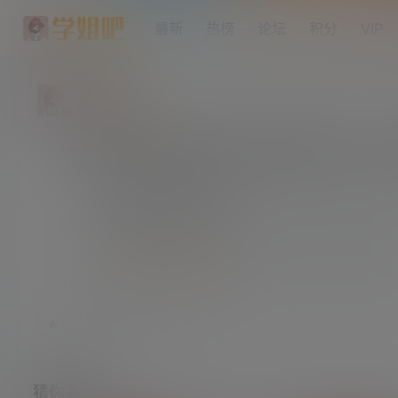
最新
热榜
论坛
积分
VIP
发条橙
大学部
Lv3
童年记忆 前凸后翘三姐妹《猫眼三姐妹》第1-
隐藏内容，登录后阅读
登录之后方可阅读隐藏内容
登录
快速注册
24年6月3日
9
赞
收藏
猜你喜欢