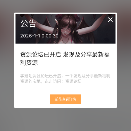
×
公告
2026-1-1 0:00:30
资源论坛已开启 发现及分享最新福
活出怎样
沈腾/马丽主演最新喜剧大片
[12集全]最新高
利资源
《抓娃娃》4K版资源
之玲珑山》4K版
1 年前
11 个月前
0
0
0
0
学姐吧资源论坛已开启，一个发现及分享最新福利
资源的宝地，点击访问：资源论坛
前往查看详情
栏目
原创摄影
(7)
妹子图
(277)
新技
分
何获取积分
有更新
(4)
汇总
(16)
涨姿势
(17