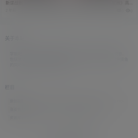
新谍战剧《孤战迷城》高清版
新悬疑犯罪剧《太阳星辰》高
资源
清版资源
2 年前
1 年前
0
0
0
0
关于本站
学姐吧，一个小众福利资源博客，专注于分享全网最新福利资源，
包括涨姿势/福利社/老司机/资源库/新技能等栏目。让各位同学摸鱼
的同时掌握新技能，涨到新姿势。
栏目
原创摄影
(7)
妹子图
(277)
新技能
(148)
有更新
(4)
汇总
(16)
涨姿势
(173)
福利社
(442)
羊毛党
(5)
老司机
(249)
资源库
(384)
© 2021-2026
学姐吧
站点地图