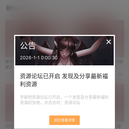
猜你喜欢
×
公告
2026-1-1 0:00:30
吴宇森最新犯罪动作片《静夜
[已完结]豆瓣9.0分 舌尖上的地
厮杀》高清版资源
下城《迷宫饭》高清版资源
2 年前
2 年前
0
0
0
0
资源论坛已开启 发现及分享最新福
利资源
学姐吧资源论坛已开启，一个发现及分享最新福利
资源的宝地，点击访问：资源论坛
前往查看详情
[已完结]黄景瑜/辛芷蕾主演最
[已完结]陈伟霆/刘雅瑟主演最