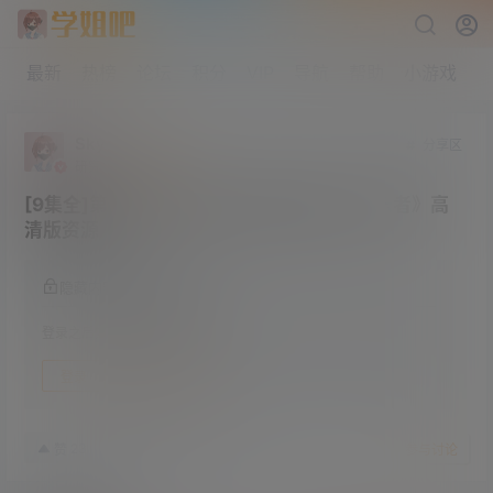
最新
热榜
论坛
积分
VIP
导航
帮助
小游戏
Sky
分享区
研究生部
Lv4
[9集全]第一集直接封神 年度最佳美剧《同乐者》高
清版资源
隐藏内容，登录后阅读
登录之后方可阅读隐藏内容
登录
快速注册
3月22日
23
赞
收藏
参与讨论