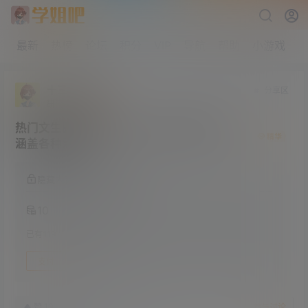
最新
热榜
论坛
积分
VIP
导航
帮助
小游戏
十三姨爱我
分享区
研究生部
Lv4
热门文生图提示词大全 共700套 包罗万象
涵盖各种需求
隐藏内容，支付积分阅读
10
已有
119
人购买此隐藏内容
支付
1月11日
19
赞
收藏
参与讨论