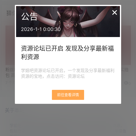
×
猜你喜欢
公告
2026-1-1 0:00:30
资源论坛已开启 发现及分享最新福
利资源
粉丝收藏首选 周也线下实拍图
粉丝收藏首选 李一桐线下实拍
学姐吧资源论坛已开启，一个发现及分享最新福利
包 高清无修生图
图包 高清无修生图
资源的宝地，点击访问：资源论坛
7 个月前
4 个月前
0
0
0
0
前往查看详情
关于本站
学姐吧，一个小众福利资源博客，专注于分享全网最新福利资源，
包括涨姿势/福利社/老司机/资源库/新技能等栏目。让各位同学摸鱼