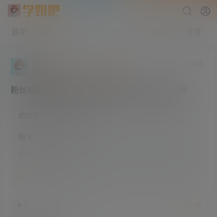
最新
热榜
论坛
积分
VIP
导航
帮助
小游戏
OMG
分享区
终身赞助会员
研究生部
Lv4
粉丝收藏首选 王楚然线下实拍图包 高清无修生图
隐藏内容，支付积分阅读
10
已有
112
人购买此隐藏内容
支付
1月13日
19
赞
收藏
参与讨论