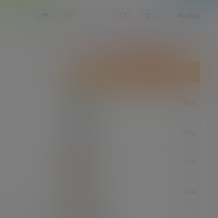
文章
登录
快速注册
点击签到领取今天的积分奖励
分享区
今日签到
连续签到
碎月
11
7 小时后
suki
12
7 小时后
sky
10
7 小时后
1
条讨论
mm
14
7 小时后
原神牛逼