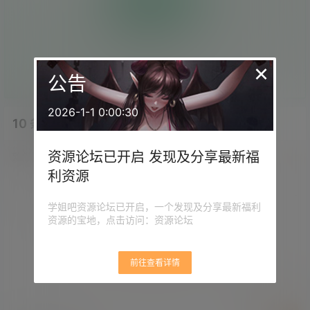
0
0
枚硬币
人投币
×
暂无投币 快来支持吧
公告
2026-1-1 0:00:30
10 条回复
文章作者
管理员
A
M
资源论坛已开启 发现及分享最新福
欢迎您，新朋友，感谢参与互动！
确认修改
利资源
学姐吧资源论坛已开启，一个发现及分享最新福利
资源的宝地，点击访问：资源论坛
您必须登录或注册以后才能发表评论
登录
前往查看详情