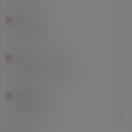
回复
0
0
路里
4 年前
中学部
Lv2
节目效果拉满了
回复
0
0
ccle
4 年前
终身赞助会员
大学部
Lv3
小小年纪承受了不该承受的
回复
0
0
若茗浮生
4 年前
大学部
Lv3
这都能看进去书？
回复
0
0