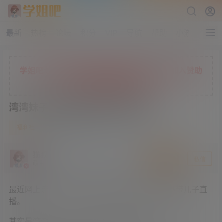
最新
热榜
论坛
积分
VIP
导航
帮助
小游戏
学姐吧七折限时充值活动正在进行中，现在加入赞助
会员，解锁更多独家权益
湾湾妹子带弟弟直播 弟弟好幸福
0
福利社
4 年前
猫叔
关注
私信
萌主
最近网上流传一张图片，据说是一位年轻的妈妈带儿子直
播。
其实是湾湾一个妹子，带着弟弟一起直播。