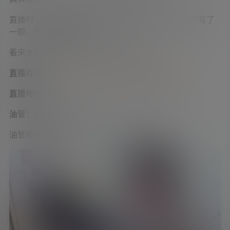
直播时，她拉开内衣的拉链，露出一道沟，弟弟还斜看了
一眼，节目效果炸裂。
看来大陆禁止未成年出镜还是很有必要的。
直播片段：
https://www.acfun.cn/v/ac35213956
直播地址：
https://www.twitch.tv/chuchu1019
油管：
@小筑Chu
油管视频也是低胸露沟的，弟弟好幸福。