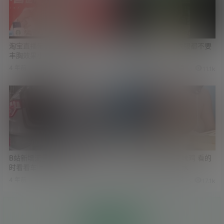
淘宝直播带货 女主播脱衣展示
小姐姐为了卖茶叶 衣服都不要
丰胸效果小视频两部
了 更新第二部分
4 年前
4 年前
5
18.9k
16
11.1k
B站新增流量密码 看妹子的同
推特妹子试吃紫燕百味鸡 看的
时看看车 大家都开心
我留下了不争气的口水
4 年前
4 年前
5
7.6k
13
17.1k
投币