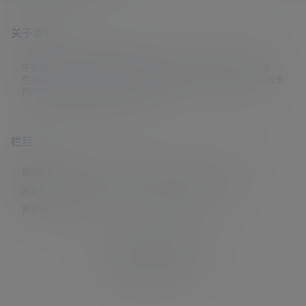
关于本站
学姐吧，一个小众福利资源博客，专注于分享全网最新福利资源，
包括涨姿势/福利社/老司机/资源库/新技能等栏目。让各位同学摸鱼
的同时掌握新技能，涨到新姿势。
栏目
原创摄影
(7)
妹子图
(277)
新技能
(148)
有更新
(4)
汇总
(16)
涨姿势
(173)
福利社
(442)
羊毛党
(5)
老司机
(249)
资源库
(384)
© 2021-2026
学姐吧
站点地图
联系邮箱 guaidaoshe#gmail.com
查询16次 耗时0.8076秒