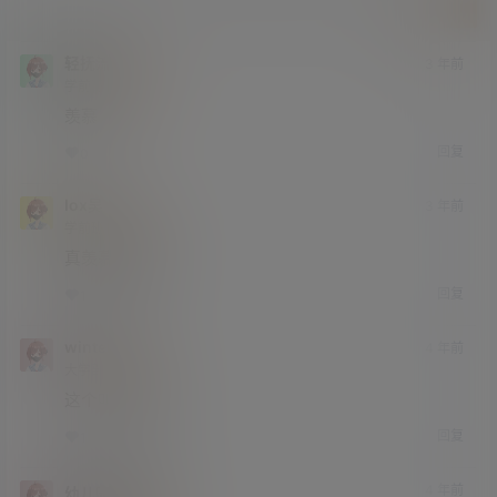
提交
轻抚流云
3 年前
学前班
Lv0
羡慕
回复
0
0
Iox吴
3 年前
学前班
Lv0
真羡慕她弟弟
回复
1
0
wintersky
4 年前
大学部
Lv3
这个叫会玩吧。
回复
1
0
4 年前
幼儿园扛把子
绅士