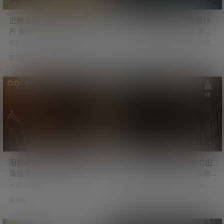
近期值得一看的女性复仇爽
最新热门科幻电影《挽救计
片 巅峰猎杀/请求救援/索命
划》俄罗斯高清泄露版 手慢
舞娘/准备好了没2
无
推荐几部近期看过的女性复仇爽
最近上映的电影中，评价最高的就
片，都是新片，画面比较血腥暴
是这部科幻片《挽救计划》。 影片
资源库
资源库
力，不带脑子看很爽。 学姐吧电影
改编自安迪·威尔的同名畅销科幻小
资源推荐汇总：https://xuejieba20
说。 如果你喜欢《火星救援》这种
26.com/tag/dianying 《巅峰猎杀》
类型的科幻作品，那么这部电影就
一位女性在偏僻无情的澳洲荒野，
很对你胃口。 因为还在上映中，所
2.9k
463
与一位残忍又危险的恶徒对抗，最
以一直没有高清版资源。 没想到网
终反杀恶徒的故事。 《巅峰猎杀》
络上居然流出了俄罗斯泄露版，不
网盘资源： 夸克网盘：https://pan.
是枪版，实实在在的高清版本。 不
quark.cn/s/c596cb34dadd 百度网
过还是推荐大家去电影院观看，观
盘：https:…
影体验会很赞。 《挽救计划》网盘
资源： 夸克网盘：https://pan.quar
k.c…
限制级影片《家弑服务》高
丹尼尔·克雷格主演《利刃出
清版流出 女主天生好奶 却暗
鞘3》上线流媒体 附三部曲
藏杀机
合集
一部投资仅3500万美元的小成本惊
作为完整看过该系列电影的粉丝，
悚片，目前全球票房却已高达3.6亿
我认为第三部已经回到了第一部的
资源库
资源库
美元。 女性观众看爽了，这部片子
水准。 在各种特效大片大行其道的
主打女性复仇，没有什么比最后杀
今天，还有人在坚持拍传统探案电
掉渣男全身而退更爽了。 男性观众
影，且看且珍惜吧。 《利刃出鞘》1