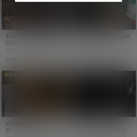
最炸裂的一场动作戏。 被《美国队
没有死亡。 躲过了灾难的女主结婚
长4》伤过的朋友，不妨看看这部电
生子，但是死亡阴影却始终笼罩着
影，可能会让你重拾对漫威电影的
整个家族。 死亡方式上还是别有新
兴趣。 《雷霆特攻队》网盘资源：
意，具体就不透露了，总之值得一
夸克网盘：https://p…
看。 《死神来了》1-6部合集：…
发现TV 一个简单好用的影视
第97届奥斯卡获奖作品名单
网站 支持自定义观影标签/片
附影片合集下载
源等
网友分享，一个简单好用的在线影
一晃又是一年奥斯卡金像奖，现在
视网站「发现TV」。 页面干净无广
的获奖作品越来越看不懂。 今年最
新技能
资源库
告，支持自定义观影标签、片源、
大的赢家是《阿诺拉》，包揽了最
以及观影历史等。 猫叔研究了一
佳影片、最佳导演、最佳女主角、
下，发现这个网站简约但不简单，
最佳原创剧本、最佳剪辑5项大奖。
有以下特点： ① 支持自定义片源地
阿德里安·布罗迪凭借影片《粗野
4k
993
址，以及涩涩开关、广告过滤等。
派》二度荣登影帝宝座，此前他曾
② 支持观影历史，只要看过的影视
凭借《钢琴家》拿下第75届奥斯卡
剧，都可以轻松找到或者接着看。
最佳男主角殊荣。 麦琪·麦迪森凭借
③ 支持自定义观影标签，除了预设
影片《阿诺拉》拿下了本届影后宝
的大部分标签之外，还可以添加自
座，而此前呼声极高的《某种物
己喜欢的标签，比如「运动」「治
质》女主角黛米·摩尔与影后桂冠擦
愈」等。 目前，学姐吧导…
肩而过，遗憾收场。 感兴趣的…
岛国最新伦理片《痴人之
韩国最新抗日神片《哈尔
爱》改编自谷崎润一郎作品
滨》高清资源 安重根刺杀伊
奈月塞娜为艺术现身
藤博文的故事