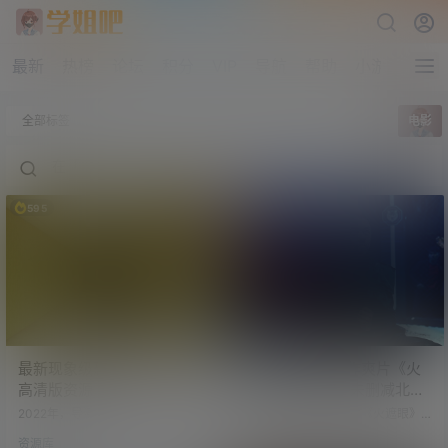
最新
热榜
论坛
积分
VIP
导航
帮助
小游戏
全部标签
电影
595
624
最新现象级恐怖片《后室》
谢苗主演暴力动作爽片《火
高清版资源
遮眼》出资源了 未删减北美
版
2022年，导演凯恩·帕森斯在油管发
谢苗主演暴力动作爽片《火遮眼》
布了《后室》首支短片。 当时他才1
出资源了，未删减北美版。 看过的
资源库
资源库
6岁，便制作出了这段90年代风格的
朋友可以对比一下，没看过的朋友