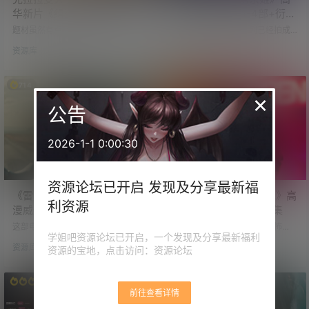
华新片《缉盗》高清版资源
清版上线 附正传1-4部+衍生
剧合集
题材虽然有点老套，但亮点不少，
目前，《疾速追杀》系列已经拍成
能看出来制作团队是花了心思的。
了电影宇宙。 除了正传4部之外，还
资源库
资源库
很长时间没有在影片中看到克拉
拍了一部衍生剧《大陆酒店》。 外
拉，当她出现时，我以为是香港某
传推出了两部，除了最近上映的
个新出道的女演员，惊叹于她的车
《疾速追杀：芭蕾杀姬》之外，还
灯晃眼睛。 查了一下演员表，才发
有甄子丹主演的《疾速追杀：凯
714
742
×
现是克拉拉。 这次她除了大秀身材
恩》等待上映。 而且正传第5部已经
外，还大展身手，出演了一个很厉
在拍摄中。 时间线为：《大陆酒
公告
害的格斗高手。 至于任达华，依旧
店》→《疾速追杀》第1-3部→《疾
是稳定发挥，感觉他越老越有味道
速追杀：芭蕾杀姬》→《疾速追杀》
了。 《缉盗》网盘资源： 夸克网
第4部→《疾速追杀：凯恩》（未上
2026-1-1 0:00:30
盘：https://pan.quark.cn/s/2c48a
映）→《疾速追杀》第5部（未上
d…
映） 谁能想到当初一条狗引…
资源论坛已开启 发现及分享最新福
《雷霆特攻队》高清版上线
《死神来了6：血脉诅咒》高
利资源
漫威近期最佳电影
清版已上线 附六部曲合集
这部电影看预告片时，并不怎么吸
《死神来了》系列作为经典恐怖
学姐吧资源论坛已开启，一个发现及分享最新福利
引人，觉得是小成本制作。 但我在
片，估计是不少小伙伴的恐怖片启
资源库
资源库
电影院看时，观影体验却非常不
蒙。 时隔十四年，这个系列的第六
资源的宝地，点击访问：资源论坛
错。 无论是故事节奏还是角色塑
部终于上映了，不过因为是R级电
造，都让人眼前一亮。 出场的超英
影，注定无缘国内院线。 这两天高
团伙，包括二代黑寡妇、冬兵、红
清版终于上线了，大家可以一睹为
5.2k
1.8k
色守卫、幽灵、模仿大师及美国密
快。 电影开篇就是一个大型死亡派
前往查看详情
探。 其中，冬兵最帅，贡献了全场
对，本该在多年前就去世的女主并