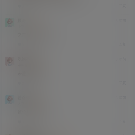
回复
0
0
顾与
3 年前
小学部
Lv1
之前当做三级片看
回复
0
0
吃饱不饿
3 年前
中学部
Lv2
未删减版不错
回复
0
0
若茗浮生
3 年前
大学部
Lv3
这个片子真不错
回复
0
0