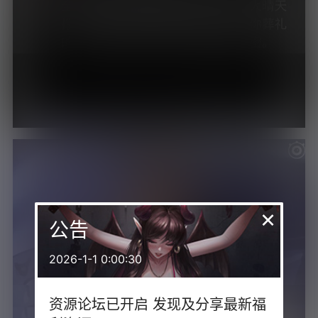
×
公告
2026-1-1 0:00:30
资源论坛已开启 发现及分享最新福