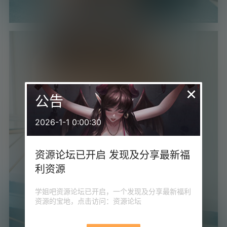
×
公告
2026-1-1 0:00:30
资源论坛已开启 发现及分享最新福
利资源
学姐吧资源论坛已开启，一个发现及分享最新福利
资源的宝地，点击访问：资源论坛