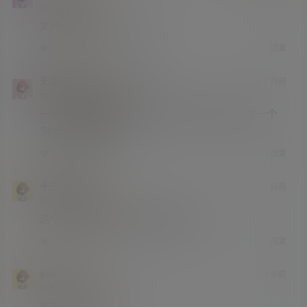
小学部
Lv1
文件后缀是.7z 打不开呀
回复
0
0
无辜的黄瓜
下次打一架
@
6 个月前
研究生部
Lv4
一般压缩软件都能打开.7z格式 不行的话下载一个
360压缩就搞定了
回复
0
0
十三姨爱我
6 个月前
研究生部
Lv4
这个版本很全 跟在闲鱼买的资源一样
回复
0
0
xiang
1 年前
小学部
Lv1
我喜欢书里的插图