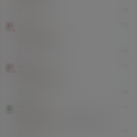
回复
0
0
1 年前
Sky
老司机
研究生部
Lv4
已下载 抽空仔细研究一下
回复
0
0
1 年前
不良人
国漫爱好者
研究生部
Lv4
《金瓶梅》四大奇书之首
回复
0
0
一拳超人
1 年前
研究生部
Lv4
目前看到版本最全的《金瓶梅》感谢猫叔分享
回复
0
0