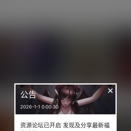
×
公告
2026-1-1 0:00:30
资源论坛已开启 发现及分享最新福