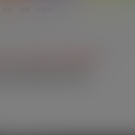
导航
帮助
小游戏
热门推荐
关于
进行中，现在加入赞助会员，解锁更多独家权益
息 附自用影视站与字幕组