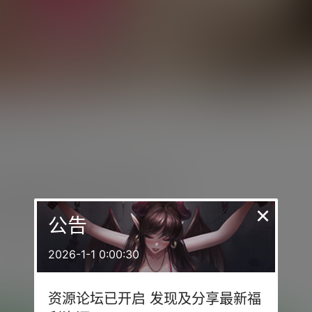
木こなつ跟アベ。
发现有这种粉色服装的封面跟缩略图。
×
公告
发现问题所在。
2026-1-1 0:00:30
衣服被换成了粉色。
资源论坛已开启 发现及分享最新福