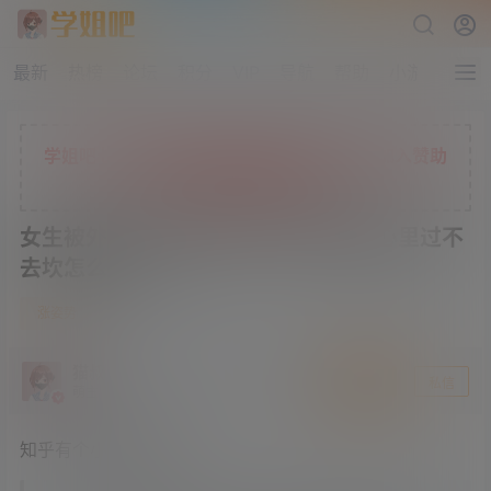
最新
热榜
论坛
积分
VIP
导航
帮助
小游戏
学姐吧七折限时充值活动正在进行中，现在加入赞助
会员，解锁更多独家权益
女生被外科男医生检查肛门 觉得难堪心里过不
去坎怎么办
0
涨姿势
4 年前
猫叔
关注
私信
萌主
知乎有个小姐姐提问：