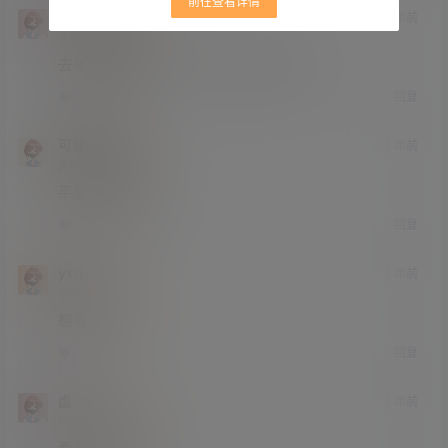
前往查看详情
green就是我
4 年前
小学部
Lv1
去年结石 被好几个小护士每天给JJ消毒
回复
0
0
可爱的四哥
4 年前
大学部
Lv3
平复心态就好了
回复
0
0
yxgy
4 年前
小学部
Lv1
想看图
回复
0
0
虚
4 年前
中学部
Lv2