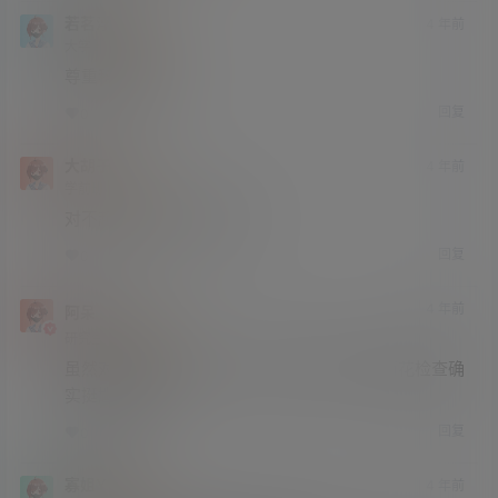
若茗浮生
4 年前
大学部
Lv3
尊重科学 老妹儿
回复
0
0
大胡子
4 年前
学前班
Lv0
对不起，原谅我，我想笑。
回复
0
0
4 年前
阿呆
神之右手
研究生部
Lv4
虽然对于医生来说没啥，不过女生的第一次菊花检查确
实挺尴尬的。
回复
0
0
寡姐YYDS
4 年前