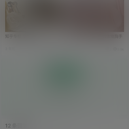
知乎专栏 小草论坛的设计哲学
23岁T罩杯 好烦 想去做缩胸手
术
3 年前
3 年前
8
5k
9
9.9k
投币
0
0
枚硬币
人投币
暂无投币 快来支持吧
12 条回复
文章作者
管理员
A
M