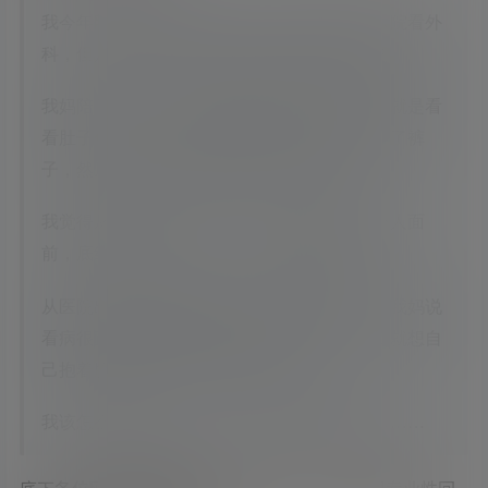
我今年刚成年，未婚女孩，因为有点便血去医院看外
科，但是之前没检查过不知道流程是什么样的。
我妈陪我去的，挂完号没有女医生，我还以为就是看
看肚子什么的，没想到是趴在床上撅着屁股脱了裤
子，然后让男医生把手指头伸进肛门看。
我觉得从来没这么丢人过，把……都暴露在外人面
前，底线都没了，我哭了，我妈说我没出息。
从医院出来感觉像做噩梦，但它真实发生了，我妈说
看病很正常，但我现在觉得特别没有安全感，就想自
己抱着胳膊盖被子待着，不想见人。
我该怎么越过这个坎？心里难受而且极度难堪……