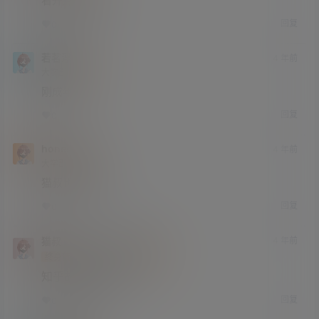
看开点就好啦
回复
0
0
若茗浮生
4 年前
大学部
Lv3
刚成年？
回复
0
0
honesthui
4 年前
大学部
Lv3
猫叔也上知乎？
回复
0
0
猫叔
honesthui
4 年前
@
A
M
终身赞助会员
研究生部
Lv4
知乎故事老读者了。
回复
0
0