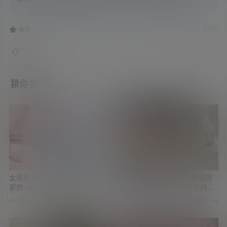
0
0
收藏
知乎
猜你喜欢
女朋友大一 要去给高二男生当
很多妹子讲述自己的亲身经历
家教 作为男朋友是否应该支持
在真实性生活中 男性能坚持多
久
4 年前
3 年前
9
7.6k
17
10.1k