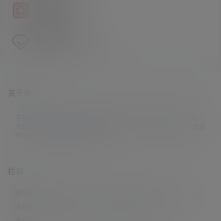
百家姓解密
百家姓暗号解密工具
赞助VIP会员
赞助VIP会员获取独家权益
关于本站
学姐吧，一个小众福利资源博客，专注于分享全网最新福利资源，
包括涨姿势/福利社/老司机/资源库/新技能等栏目。让各位同学摸鱼
的同时掌握新技能，涨到新姿势。
栏目
原创摄影
(7)
妹子图
(277)
新技能
(148)
有更新
(4)
汇总
(16)
涨姿势
(173)
福利社
(442)
羊毛党
(5)
老司机
(249)
资源库
(384)