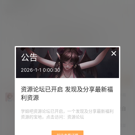
欢迎您，新朋友，感谢参与互动！
确认修改
您必须登录或注册以后才能发表评论
×
登录
公告
2026-1-1 0:00:30
提交
资源论坛已开启 发现及分享最新福
赞助VIP
4 年前
利资源
Guest
其实可以要求换同性医生的，虽然医生不介意，但是自
学姐吧资源论坛已开启，一个发现及分享最新福利
己介意就说出来，做人不要委屈自己。
资源的宝地，点击访问：资源论坛
回复
0
0