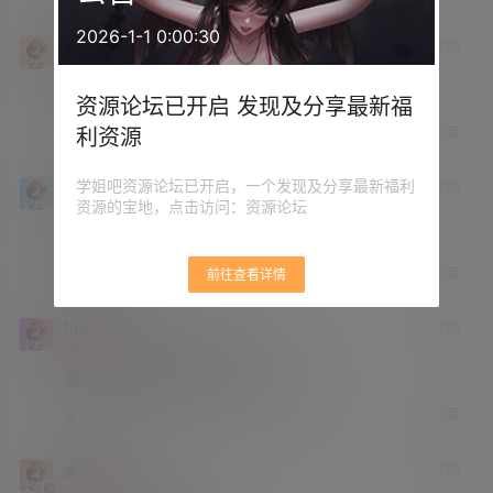
2026-1-1 0:00:30
蓝乌龟
2 年前
大学部
Lv3
我喜欢最后一张。
资源论坛已开启 发现及分享最新福
利资源
回复
0
0
学姐吧资源论坛已开启，一个发现及分享最新福利
paide
2 年前
资源的宝地，点击访问：资源论坛
终身赞助会员
中学部
Lv2
能让我抓一下吗
回复
前往查看详情
1
0
heventh
2 年前
终身赞助会员
中学部
Lv2
爱了，这要是抓在手里，那感觉……
回复
0
0
2 年前
渔乐
艾文大人