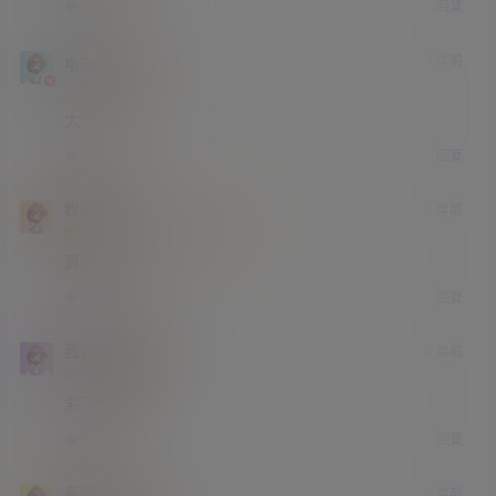
回复
1
0
4 年前
电动小喵
二次元元老
小学部
Lv1
太大了
回复
1
0
牧羊绅士
4 年前
终身赞助会员
小学部
Lv1
真的大
回复
1
0
我们来开坦克吧
4 年前
小学部
Lv1
爱了爱了
回复
1
0
亲亲小脸
4 年前