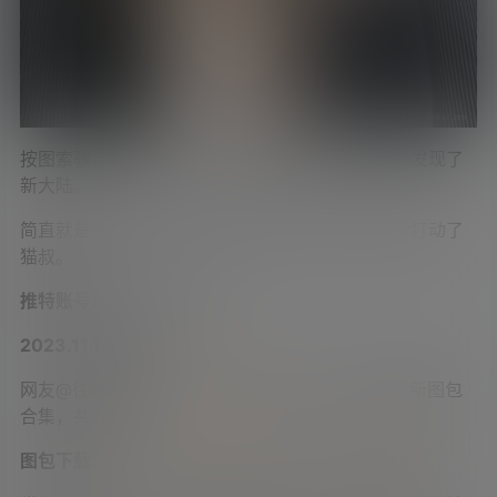
按图索骥，猫叔找到了小姐姐的推特账号，然后就发现了
新大陆。
简直就是童颜巨乳界的天花板，既软又萌，瞬间就打动了
猫叔。
推特账号：
@yummychiyo
2023.11.19更新：
网友@往事如风，在
学姐吧论坛
分享了小仓千代最新图包
合集，共72套。
图包下载：
车灯超大 推特福利姬小仓千代图包合集