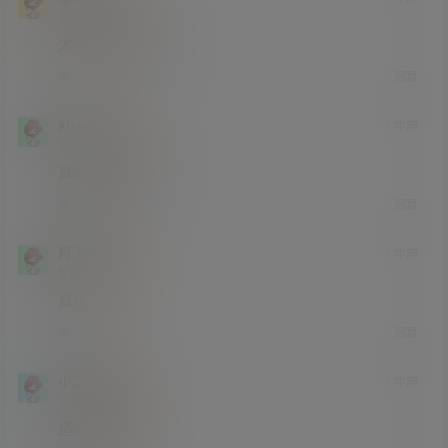
中学部
Lv2
太可了，爱了爱了！
回复
1
0
xhapollo
4 年前
小学部
Lv1
真的能这么大吗？
回复
1
0
月下独酌
4 年前
学前班
Lv0
真棒
回复
1
0
小二爱八卦
4 年前
小学部
Lv1
這胸也太大了