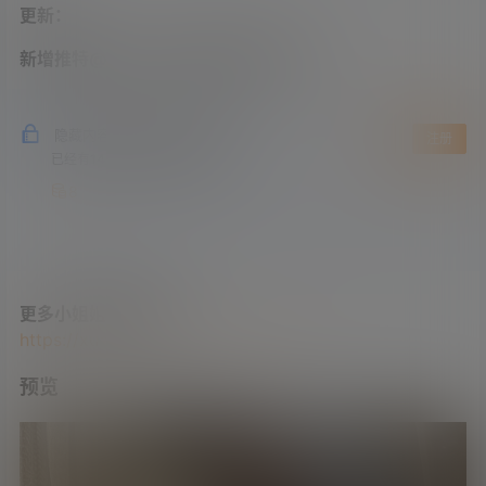
更新：
新增推特@小倉ちよ最新图包下载35P：
隐藏内容，支付积分后阅读
登录
注册
已经有
1489
人购买查看了此内容
8
更多小姐姐图包下载：
https://xuejieba2026.com/tag/tubao
预览