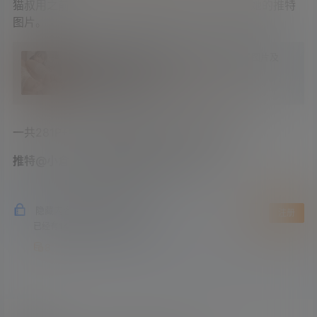
猫叔用之前分享过的一款谷歌插件，批量下载了她的推特
图片。
简单好用的谷歌插件 一键批量下载推特账号图片及
视频 附热乎的小姐姐图包
3 年前
6
一共281P+5V，分享给大家，祝大家周末愉快！
推特@小倉ちよ最新图包下载246P+5V：
隐藏内容，支付积分后阅读
登录
注册
已经有
1489
人购买查看了此内容
8