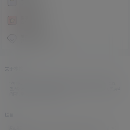
文件压缩包解压方法
百家姓解密
百家姓暗号解密工具
赞助VIP会员
赞助VIP会员获取独家权益
关于本站
学姐吧，一个小众福利资源博客，专注于分享全网最新福利资源，
包括涨姿势/福利社/老司机/资源库/新技能等栏目。让各位同学摸鱼
的同时掌握新技能，涨到新姿势。
栏目
原创摄影
(7)
妹子图
(277)
新技能
(148)
有更新
(4)
汇总
(16)