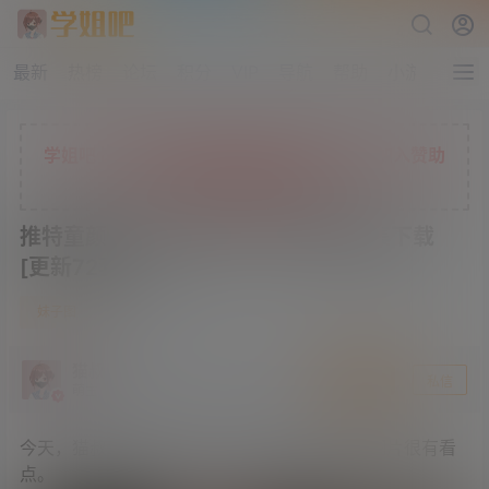
最新
热榜
论坛
积分
VIP
导航
帮助
小游戏
学姐吧七折限时充值活动正在进行中，现在加入赞助
会员，解锁更多独家权益
推特童颜巨乳小姐姐小仓千代图包合集下载
[更新72套]
9
妹子图
2 年前
猫叔
关注
私信
萌主
今天，猫叔在网上冲浪时，发现一张小姐姐的图片很有看
点。