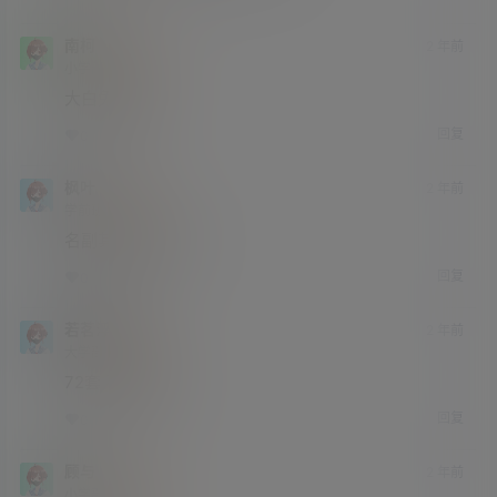
南柯
2 年前
小学部
Lv1
大白兔奶糖
回复
0
0
枫叶
2 年前
学前班
Lv0
名副其实的大白兔
回复
0
0
若茗浮生
2 年前
大学部
Lv3
72套 不如无套
回复
0
0
顾与
2 年前
小学部
Lv1