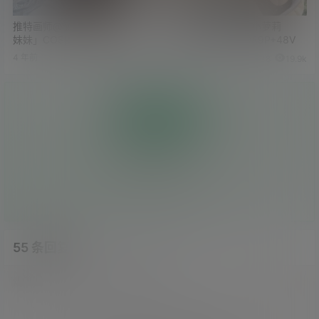
推特画师@hitomio拾六「吉他
既软又萌 童颜巨乳小萝莉
妹妹」COS图包下载 来自@宁
@yami图包下载1089P+48V
宁子同学
4 年前
4 年前
10
24.6k
38
19.9k
投币
0
0
枚硬币
人投币
暂无投币 快来支持吧
55 条回复
文章作者
管理员
A
M
欢迎您，新朋友，感谢参与互动！
确认修改