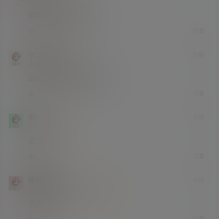
学前班
Lv0
倒数第二张简直绝绝子
回复
0
0
十二只耳环
3 年前
学前班
Lv0
这位小姐姐必须珍藏起来。
回复
0
0
南柯
3 年前
小学部
Lv1
太顶了
回复
0
0
咚咚隆咚
3 年前
终身赞助会员
小学部
Lv1
太厉害了
回复