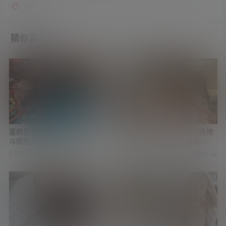
福利姬
猜你喜欢
童颜巨乳小姐姐奈汐酱赤身格
推特画师@hitomio拾六「吉他
斗图包下载 [更新72套]
妹妹」COS图包下载 来自
@carrot-蘿蔔仔
2 年前
4 年前
20
25.9k
14
21.4k