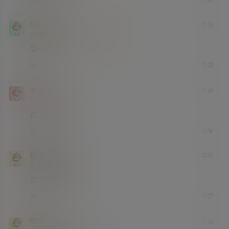
0
0
bingzha
3 年前
终身赞助会员
小学部
Lv1
受不了
回复
0
0
migule
3 年前
学前班
Lv0
这也太赞了
回复
0
0
超级元素萨
3 年前
学前班
Lv0
这个必须看了
回复
0
0
吱吱
4 年前