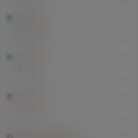
回复
0
0
若茗浮生
4 年前
大学部
Lv3
非常的赏心悦目
回复
0
0
活到九十九
4 年前
小学部
Lv1
爱了爱了
回复
0
0
15029925013
4 年前
小学部
Lv1
厉害了
回复
0
0
猫叔
15029925013
4 年前
@
A
M