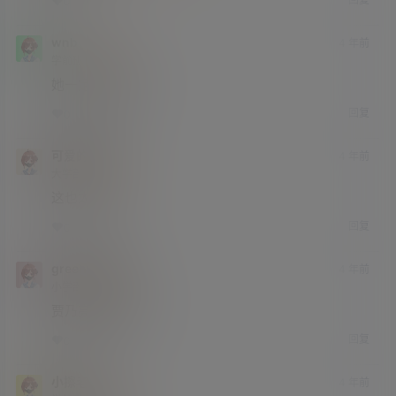
0
0
wnb
4 年前
学前班
Lv0
她一定很能吃吧
回复
0
0
可爱的四哥
4 年前
大学部
Lv3
这也太大了。
回复
0
0
green就是我
4 年前
小学部
Lv1
贾乃亮 像充气的
回复
0
0
小擦老
4 年前