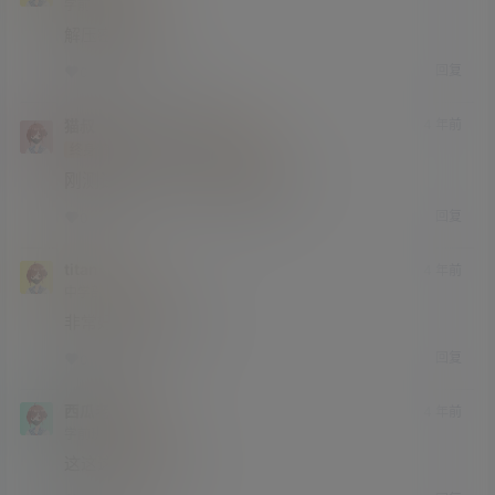
学前班
Lv0
解压密码不对
回复
0
0
猫叔
小擦老
4 年前
@
A
M
终身赞助会员
研究生部
Lv4
刚测试了一下，可以正常解压。
回复
0
0
titan
4 年前
中学部
Lv2
非常好看，惊为天人！
回复
0
0
西瓜老伯
4 年前
学前班
Lv0
这这这，也太赞了！