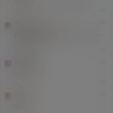
下载链接访问不了，试了好几个浏览器都一样。
回复
0
0
猫叔
凉城
4 年前
@
A
M
终身赞助会员
研究生部
Lv4
我这边测试没问题，可能与地区有关，等下我补一
个阿里云盘地址。
回复
0
0
我们来开坦克吧
4 年前
小学部
Lv1
太大了 太大了
回复
0
0
honesthui
4 年前
大学部
Lv3
这这这！