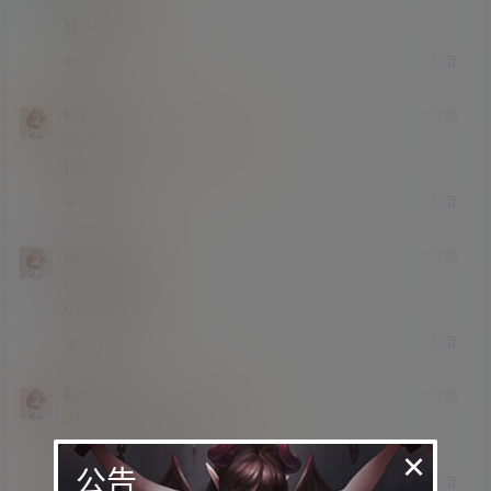
好大的车灯
回复
0
0
kkk
2 年前
终身赞助会员
小学部
Lv1
惊为天人
回复
0
0
wintersky
2 年前
大学部
Lv3
小姐姐太顶了
回复
0
0
阿华
2 年前
终身赞助会员
中学部
Lv2
心之所向，素履以往。
×
公告
回复
0
0