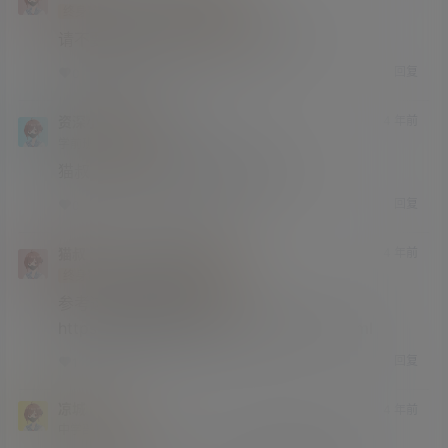
终身赞助会员
研究生部
Lv4
请不要再发纯数字之类的无意义评论。
回复
0
0
资深小球迷
猫叔
4 年前
@
A
M
学前班
Lv0
猫叔，手机用哪个解压程序比较好？
回复
0
0
猫叔
资深小球迷
4 年前
@
A
M
终身赞助会员
研究生部
Lv4
参考这位同学提供的方法：
https://xuejieba2026.com/bbs/11549.html
回复
1
0
凉城
4 年前
中学部
Lv2