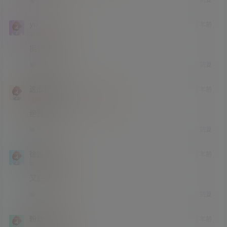
0
0
yu
3 年前
学前班
Lv0
挺好看的
回复
0
0
这瓜保熟
3 年前
终身赞助会员
小学部
Lv1
绝绝子
回复
0
0
徐锐锐
3 年前
学前班
Lv0
又白又大
回复
0
0
粉丝244号
3 年前