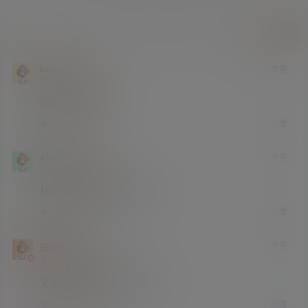
提交
kaopp
4 年前
学前班
Lv0
提取封面能干嘛
回复
0
0
xhapollo
4 年前
小学部
Lv1
标题党也能薅点有用内容。
回复
0
0
4 年前
茄子酱
划水大王
大学部
Lv3
又被封面的屁股吸引进来了。
回复
0
0