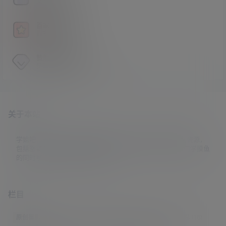
文件压缩包解压方法
百家姓解密
百家姓暗号解密工具
赞助VIP会员
赞助VIP会员获取独家权益
关于本站
学姐吧，一个小众福利资源博客，专注于分享全网最新福利资源，
包括涨姿势/福利社/老司机/资源库/新技能等栏目。让各位同学摸鱼
的同时掌握新技能，涨到新姿势。
栏目
原创摄影
(7)
妹子图
(277)
新技能
(148)
有更新
(4)
汇总
(16)