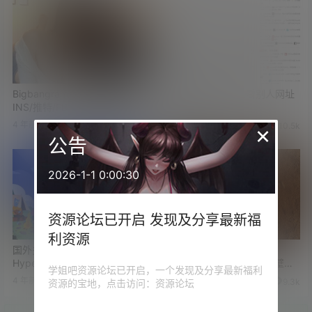
Bigbangram 一个简单好用的
书签地球 一个可以看别人网址
INS/推特/FB图片及视频下载网
收藏夹的网站
站
4 年前
1 年前
×
1
14.7k
5
10.5k
公告
2026-1-1 0:00:30
资源论坛已开启 发现及分享最新福
利资源
国外多人云电脑产品
两个很赞的高清壁纸网站
Hyperbeam 好用不解释
Wallhaven与Wallroom 附壁纸
学姐吧资源论坛已开启，一个发现及分享最新福利
批量下载工具
4 年前
4 年前
6
1.9k
11
9.3k
资源的宝地，点击访问：资源论坛