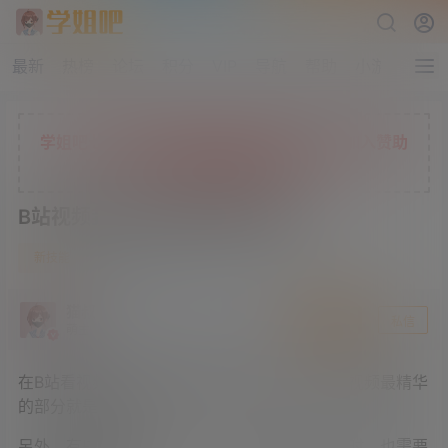
最新
热榜
论坛
积分
VIP
导航
帮助
小游戏
学姐吧七折限时充值活动正在进行中，现在加入赞助
会员，解锁更多独家权益
B站视频封面一键提取 亲测好用
0
新技能
4 年前
猫叔
关注
私信
萌主
在B站看视频，有时候想要下载封面，因为有些视频最精华
的部分就是封面了。
另外，有些朋友写博客、公众号等推荐B站视频时，也需要