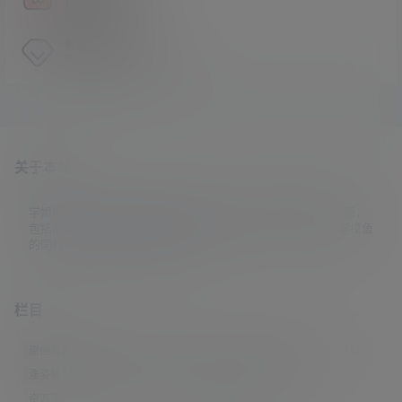
百家姓暗号解密工具
赞助VIP会员
赞助VIP会员获取独家权益
关于本站
学姐吧，一个小众福利资源博客，专注于分享全网最新福利资源，
包括涨姿势/福利社/老司机/资源库/新技能等栏目。让各位同学摸鱼
的同时掌握新技能，涨到新姿势。
栏目
原创摄影
(7)
妹子图
(277)
新技能
(148)
有更新
(4)
汇总
(16)
涨姿势
(173)
福利社
(442)
羊毛党
(5)
老司机
(249)
资源库
(384)