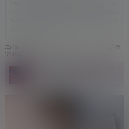
E8%AE%B2%E9%87%8E!Talk.to.Me,Dicky.1992.LDV
DRip.HALFCD.cnensubbed.mkv|601507634|3405B3765
3478F16785B389E76894681|h=SVPN6HUTLF7FHY6C
LYZ363RZVUG6IALP|/
之前猫叔推荐过另一部老港片《女机械人》，没看过的同
学可以回顾一下。
网友分享的真大真白福利 香港邪典科幻片《女机械
人》
4 年前
3