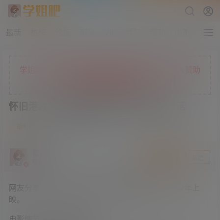
最新
热榜
论坛
积分
VIP
导航
帮助
小游戏
学姐吧七折限时充值活动正在进行中，现在加入赞助
会员，解锁更多独家权益
怀旧港片《細佬識講野》假如老二会说话
1
福利社
4 年前
猫叔
关注
私信
萌主
网友分享，张坚庭导演作品《細佬識講野》，1992年上
映。
电影情节设置非常有创意。