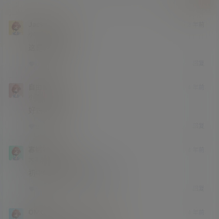
提交
JacksonL
3 年前
小学部
Lv1
这题材有意思。
回复
0
0
自由如风
4 年前
小学部
Lv1
好古早的影片
回复
0
0
寡姐YYDS
4 年前
大学部
Lv3
初中的时候在网吧偷偷看过。
回复
0
0
OMG
4 年前