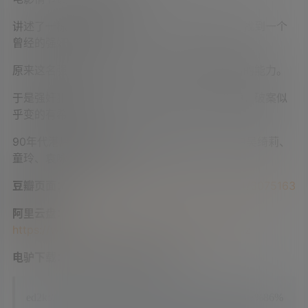
讲述了一栋大厦内强奸案频发，警察为了破案，找到一个
曾经的强奸犯求助。
原来这名强奸犯，有一种可以与自己小弟弟讲话的能力。
于是强奸犯便通过自己的老二与别人的老二沟通，破案似
乎变的有希望了。
90年代港片最大的特点，就是不缺美女，本片中吴绮莉、
童玲、袁咏仪均有出演。
豆瓣页面：
https://movie.douban.com/subject/3075163
阿里云盘：
https://www.aliyundrive.com/s/VCcbNKNDtnz
电驴下载：
复制链接打开迅雷下载。
ed2k://|file|%E7%BB%86%E4%BD%AC%E8%AF%86%