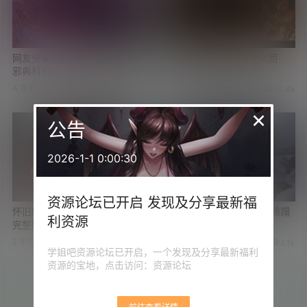
网友分享的真大真白福利 香港
香港奇案改编电影《正义回
邪典科幻片《女机械人》
廊》有福利但不是三级
4 年前
3 年前
16
11.8k
9
10.4k
×
公告
2026-1-1 0:00:30
资源论坛已开启 发现及分享最新福
怀旧剧场 关秀媚主演《贼王》
美女去暗杀猪头 却被猪头糟蹋
利资源
完整版 含冰棒审讯画面
了 经典老港片系列
2 年前
2 年前
5
11k
8
4.1k
学姐吧资源论坛已开启，一个发现及分享最新福利
资源的宝地，点击访问：资源论坛
投币