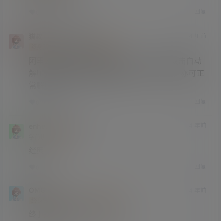
回复
0
0
猫叔
独狼
4 年前
@
A
M
终身赞助会员
研究生部
Lv4
阿里云盘文件为自解压格式.exe，下载后双击自动
解压，或者修改文件后缀格式为.rar或.zip，亦可正
常解压。
回复
0
0
enheng
猫叔
4 年前
@
A
M
学前班
Lv0
经典
回复
0
0
OMG
4 年前
终身赞助会员
研究生部
Lv4
终于找到完整版了，感谢分享。