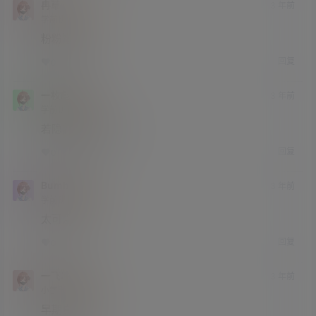
冉草
3 年前
学前班
Lv0
粉粉嫩嫩
回复
0
0
一枚彪汉
3 年前
学前班
Lv0
若隐若现 太漂亮了
回复
0
0
Bumblebee
3 年前
学前班
Lv0
太可爱了
回复
0
0
一飞冲天
3 年前
小学部
Lv1
早期真的顶