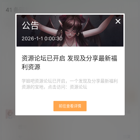
41 条回复
文章作者
管理员
A
M
×
公告
欢迎您，新朋友，感谢参与互动！
确认修改
2026-1-1 0:00:30
您必须登录或注册以后才能发表评论
资源论坛已开启 发现及分享最新福
利资源
登录
学姐吧资源论坛已开启，一个发现及分享最新福利
资源的宝地，点击访问：资源论坛
提交
前往查看详情
王梦洁
3 年前
小学部
Lv1
感谢分享 正在下载
回复
0
0