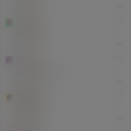
回复
0
0
一只苹果
3 年前
小学部
Lv1
她早期真漂亮
回复
0
0
160726
3 年前
学前班
Lv0
真的属于纯欲天花板了
回复
0
0
三岁就耕田
3 年前
学前班
Lv0
手冲必备素材
回复
0
0