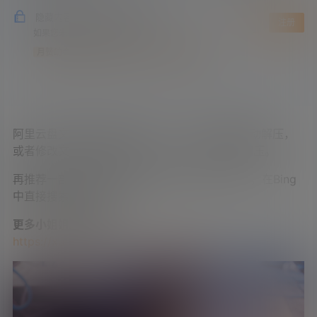
隐藏内容，仅限以下用户组阅读
登录
注册
如果您未在其中，可以升级
月赞助会员
年赞助会员
终身赞助会员
阿里云盘文件为自解压格式.exe，下载后双击自动解压，
或者修改文件后缀格式为.rar或.zip，亦可正常解压。
再推荐一部徐若瑄早期出演的电影《赤裸天使》，在Bing
中直接搜索片名即可。
更多小姐姐图包下载：
https://xuejieba2026.com/tag/tubao