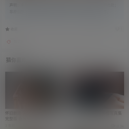
声明：
本站内容原创部分，版权归学姐吧所有，转载请注明出处；
非原创部分，搜集整理自各大网络平台，版权归原作者所有。
11
1
收藏
写真集
图包
妹子图
徐若瑄
猜你喜欢
怀旧剧场 关秀媚主演《贼王》
万千宅男的梦 今田美樱写真集
完整版 含冰棒审讯画面
打包下载 [更新8套]
2 年前
4 年前
5
11k
24
18.3k