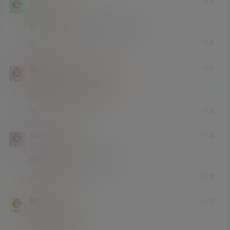
zwx
4 年前
学前班
Lv0
终于找到了，之前看过一张念念不忘。
回复
0
0
猫叔
zwx
4 年前
@
A
M
终身赞助会员
研究生部
Lv4
念念不忘，必有回响。
回复
0
0
sangui
4 年前
学前班
Lv0
我的天哪，好像回到了小时候。
回复
0
0
独狼
4 年前
小学部
Lv1
下载后怎么看不了