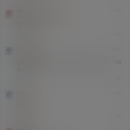
猫叔
FatBoy
4 年前
@
A
M
终身赞助会员
研究生部
Lv4
请问提示什么？
回复
0
0
小二爱八卦
4 年前
小学部
Lv1
刚刚下好了，链接还在，这盘菜还在，秀色可餐，下到
就是赚到。
回复
0
0
刺云
4 年前
小学部
Lv1
天然的美
回复
0
0
推特用户