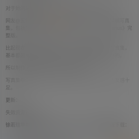
对于她的果体写真，大家可能都在网上见过几张。
网友@五包辣条在
学姐吧论坛
分享了一套徐若瑄早期写真
集，包括她最出名的两部写真集《Angel》及《Venus》完
整版。
比起现在的一些所谓写真集，早期香港跟台湾的写真集，
基本都是著名摄影师掌镜，以实体书及光碟来发行的。
所以制作水平非常高，很有收藏价值。
写真集中的徐若瑄，才出道不久，还很青涩，但少女感十
足。
更新：
失效资源已补档。
徐若瑄早期写真集《Angel》及《Venus》完整版下载：