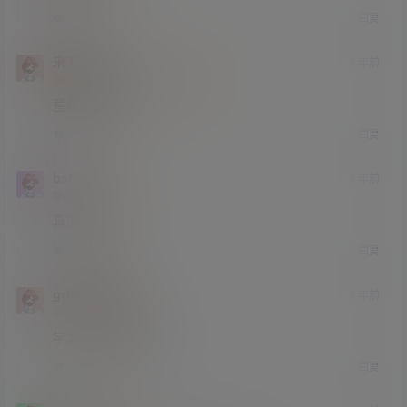
回复
1
0
来了老弟
4 年前
终身赞助会员
中学部
Lv2
童年的记忆
回复
0
0
bstyf
4 年前
学前班
Lv0
真的好美
回复
0
0
green就是我
4 年前
小学部
Lv1
学习一下人物摄影
回复
0
0