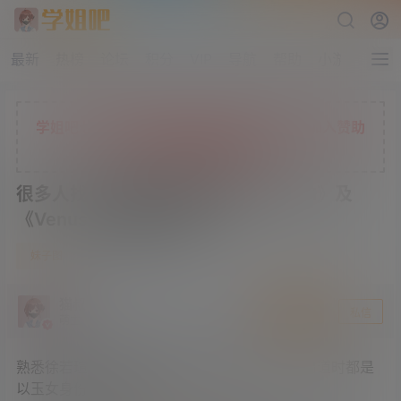
最新
热榜
论坛
积分
VIP
导航
帮助
小游戏
学姐吧七折限时充值活动正在进行中，现在加入赞助
会员，解锁更多独家权益
很多人找的徐若瑄早期写真集《Angel》及
《Venus》完整版 太美了
11
妹子图
3 年前
猫叔
关注
私信
萌主
熟悉徐若瑄的同学肯定知道，她跟舒淇一样，出道时都是
以玉女身份一脱成名的。