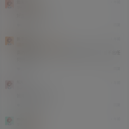
戴安娜娜
4 年前
学前班
Lv0
好东西，找了好久。
回复
0
0
新手到账
4 年前
年赞助会员
大学部
Lv3
真的很自然，很清纯。不像现在的模特，脸上看不出任
何情绪。
回复
0
0
阳光
4 年前
Guest
她是我的启蒙老师。
回复
0
0
mijiale6302
4 年前
学前班
Lv0