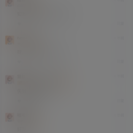
4 年前
中学部
Lv2
知道PureJapan的还有多少？
回复
0
0
honesthui
4 年前
大学部
Lv3
呀，猫叔，已经不能下了。
回复
0
0
猫叔
honesthui
4 年前
@
A
M
终身赞助会员
研究生部
Lv4
失效资源已补档。
回复
0
0
嘿嘿嘿嘿
4 年前
学前班
Lv0
好美