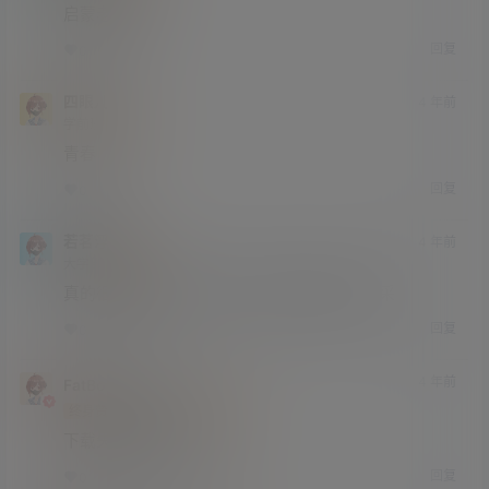
启蒙老师+1
回复
0
0
四眼儿
4 年前
学前班
Lv0
青春
回复
0
0
若茗浮生
4 年前
大学部
Lv3
真的很顶 现在流水线出厂的美女们哪有这风采
回复
0
0
4 年前
FatBoy
探店老湿机
终身赞助会员
学前班
Lv0
下载失败是怎么回事
回复
0
0