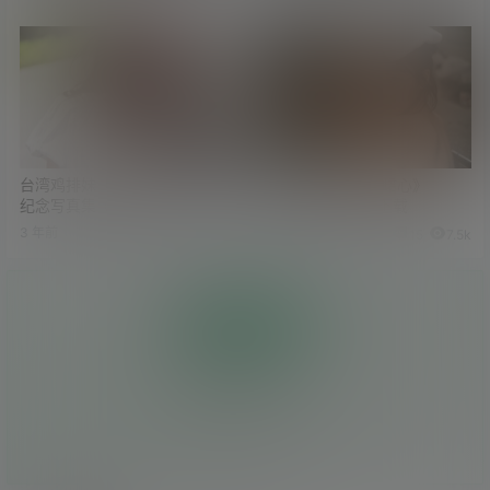
台湾鸡排妹「郑家纯」10周年
峮峮写真集《一见峮心》
纪念写真集《纯熟》
《QUNing》图包下载
3 年前
3 年前
10
8.4k
15
7.5k
投币
0
0
枚硬币
人投币
暂无投币 快来支持吧