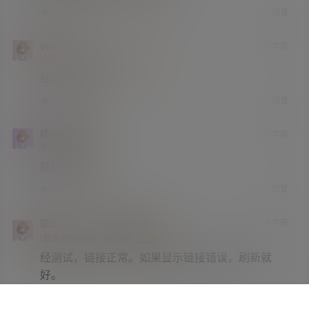
回复
0
0
yuzc
4 年前
终身赞助会员
小学部
Lv1
经典，感谢分享。
回复
0
0
桃喰莉莉香
4 年前
学前班
Lv0
猫叔链接没了
回复
0
0
猫叔
桃喰莉莉香
4 年前
@
A
M
终身赞助会员
研究生部
Lv4
经测试，链接正常。如果显示链接错误，刷新就
好。
回复
0
0