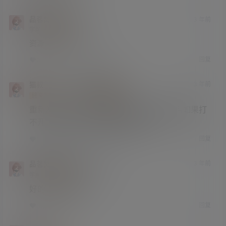
品茗焚香去露营
3 年前
学前班
Lv0
资源又挂了，求补档。
回复
0
0
猫叔
品茗焚香去露营
3 年前
@
A
M
终身赞助会员
研究生部
Lv4
重新测试了一下，资源是正常的，阿里云盘如果打
不开，请刷新页面或者更换网络试试。
回复
1
0
品茗焚香去露营
猫叔
3 年前
@
A
M
学前班
Lv0
好的，感谢猫叔。
回复
0
0