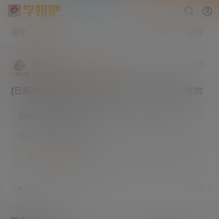
最新
热榜
论坛
积分
VIP
导航
帮助
小游戏
FatBoy
求助区
终身赞助会员
学前班
Lv0
[已解决]求单机游戏下载网站 最好是阿里或者迅雷的
隐藏内容，登录后阅读
登录之后方可阅读隐藏内容
登录
快速注册
22年4月10日
1
赞
收藏
2
条讨论