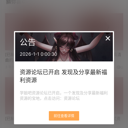
猜你喜欢
×
公告
2026-1-1 0:00:30
[已解决]求一个能免费听杰伦歌
[已解决]求《秒速5厘米》高清
曲的APP 安卓/iOS都行
资源
3 年前
3 年前
1
3
0
0
资源论坛已开启 发现及分享最新福
利资源
学姐吧资源论坛已开启，一个发现及分享最新福利
资源的宝地，点击访问：资源论坛
前往查看详情
[已解决]求好用的磁力下载工具
[已解决]求2024公务员考试资
料