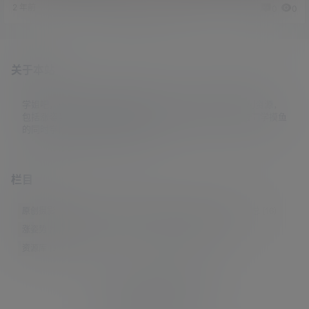
2 年前
2 年前
0
0
0
0
关于本站
学姐吧，一个小众福利资源博客，专注于分享全网最新福利资源，
包括涨姿势/福利社/老司机/资源库/新技能等栏目。让各位同学摸鱼
的同时掌握新技能，涨到新姿势。
栏目
原创摄影
(7)
妹子图
(277)
新技能
(148)
有更新
(4)
汇总
(16)
涨姿势
(173)
福利社
(442)
羊毛党
(5)
老司机
(249)
资源库
(384)
© 2021-2026
学姐吧
站点地图
联系邮箱 guaidaoshe#gmail.com