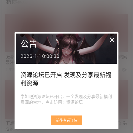
猜你喜欢
×
公告
2026-1-1 0:00:30
[已解决]求单机游戏下载网站
[已解决]求可以看高清韩剧的网
最好是阿里或者迅雷的
站 不卡的
4 年前
3 年前
2
0
0
1
资源论坛已开启 发现及分享最新福
利资源
学姐吧资源论坛已开启，一个发现及分享最新福利
资源的宝地，点击访问：资源论坛
前往查看详情
[已解决]求电影《关于我和鬼变
[已解决]求游戏《双人成行》破
成家人的那件事》资源
解版资源