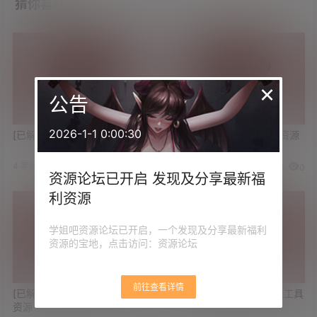
猜你喜欢
×
公告
2026-1-1 0:00:30
[已解决]求PPT制作教程
[已解决]求加勒比海盗1-5资源
最好是4K的
4 年前
4 年前
0
1
3
0
资源论坛已开启 发现及分享最新福
利资源
学姐吧资源论坛已开启，一个发现及分享最新福利
资源的宝地，点击访问：资源论坛
前往查看详情
[已解决]求《秒速5厘米》高清
[已解决]求好用的磁力下载工具
资源