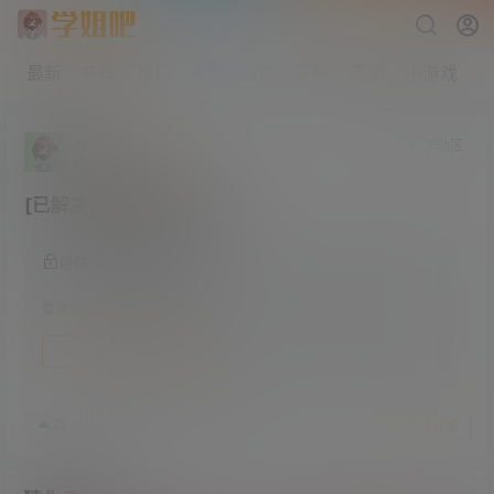
最新
热榜
论坛
积分
VIP
导航
帮助
小游戏
小白to
求助区
学前班
Lv0
[已解决]求电报注册流程
隐藏内容，登录后阅读
登录之后方可阅读隐藏内容
登录
快速注册
23年4月11日
9
赞
收藏
参与讨论