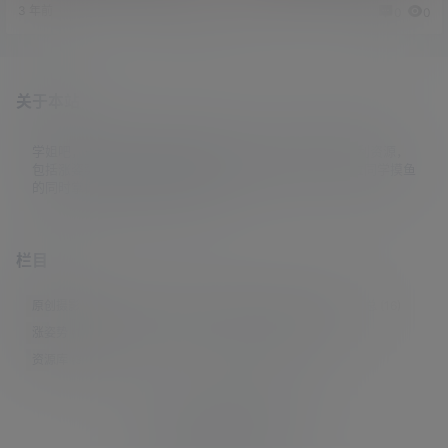
3 年前
2 年前
0
0
0
0
关于本站
学姐吧，一个小众福利资源博客，专注于分享全网最新福利资源，
包括涨姿势/福利社/老司机/资源库/新技能等栏目。让各位同学摸鱼
的同时掌握新技能，涨到新姿势。
栏目
原创摄影
(7)
妹子图
(277)
新技能
(148)
有更新
(4)
汇总
(16)
涨姿势
(173)
福利社
(442)
羊毛党
(5)
老司机
(249)
资源库
(384)
© 2021-2026
学姐吧
站点地图
联系邮箱 guaidaoshe#gmail.com