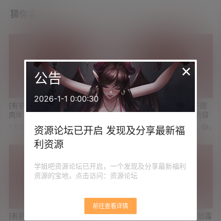
猜你喜欢
×
公告
2026-1-1 0:00:30
[有更新][限时展示]真正的美好
[有更新]软萌萝莉 七月喵子图
肉体 韩国写真机构Espacia
包合集 有你们想看的奇怪内容
Korea图包合集 无圣光 共149
1 年前
2 年前
0
0
0
0
资源论坛已开启 发现及分享最新福
套
利资源
学姐吧资源论坛已开启，一个发现及分享最新福利
资源的宝地，点击访问：资源论坛
前往查看详情
[有更新]秀人今年最火新人 纯
[有更新]台湾童颜巨乳小姐姐霜