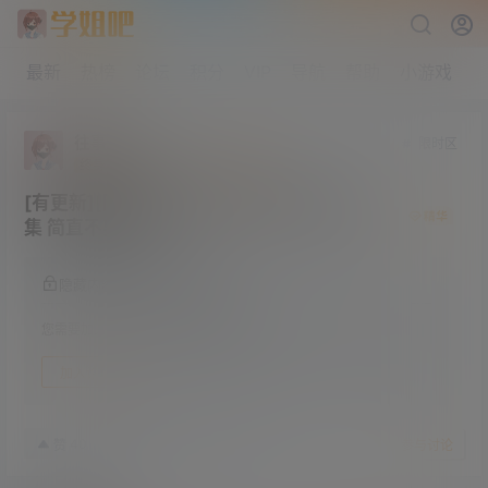
最新
热榜
论坛
积分
VIP
导航
帮助
小游戏
往事如风
限时区
终身赞助会员
研究生部
Lv4
[有更新][限时展示]女菩萨年年写真图包合
集 简直不要太顶
隐藏内容，加入论坛后阅读
您需要加入论坛之后才能查看帖子内容
加入论坛
24年8月21日
40
赞
收藏
参与讨论