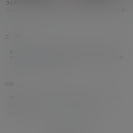
欲小姐姐 谢小蒽图包合集 共94
月Shimo图包合集
套
1 年前
2 年前
0
0
0
0
关于本站
学姐吧，一个小众福利资源博客，专注于分享全网最新福利资源，
包括涨姿势/福利社/老司机/资源库/新技能等栏目。让各位同学摸鱼
的同时掌握新技能，涨到新姿势。
栏目
原创摄影
(7)
妹子图
(277)
新技能
(148)
有更新
(4)
汇总
(16)
涨姿势
(173)
福利社
(442)
羊毛党
(5)
老司机
(249)
资源库
(384)
© 2021-2026
学姐吧
站点地图