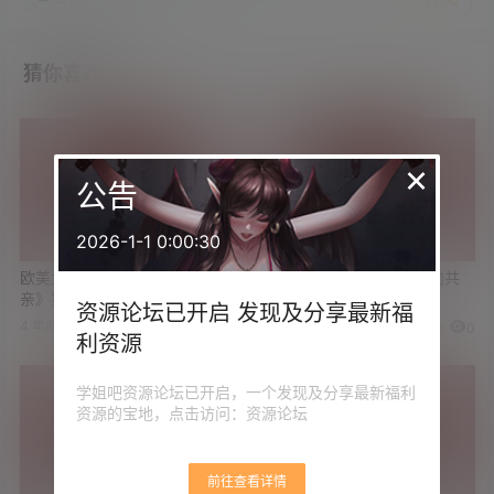
猜你喜欢
×
公告
2026-1-1 0:00:30
欧美大尺度纪录片《肌肤之
豆瓣9.6分 经典国剧《走向共
亲》第一季 带你领略世界各地
和》高清珍藏版
资源论坛已开启 发现及分享最新福
的X爱俱乐部
4 年前
3 年前
2
0
0
0
利资源
学姐吧资源论坛已开启，一个发现及分享最新福利
资源的宝地，点击访问：资源论坛
前往查看详情