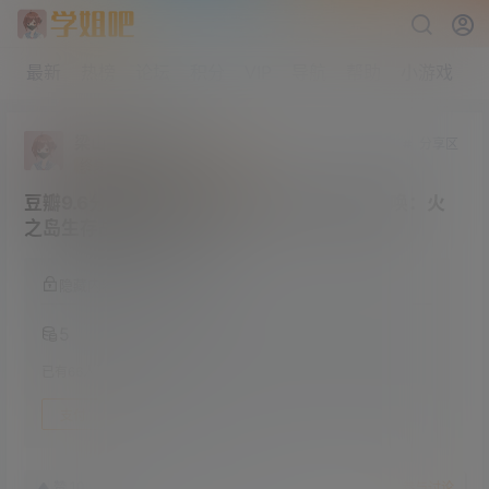
最新
热榜
论坛
积分
VIP
导航
帮助
小游戏
梁山伯与猪硬来
分享区
终身赞助会员
中学部
Lv2
豆瓣9.6分封神 燃到哭的韩国女综《海妖的呼唤：火
之岛生存战》第一季
隐藏内容，支付积分阅读
5
已有
66
人购买此隐藏内容
支付
23年7月3日
10
赞
收藏
参与讨论