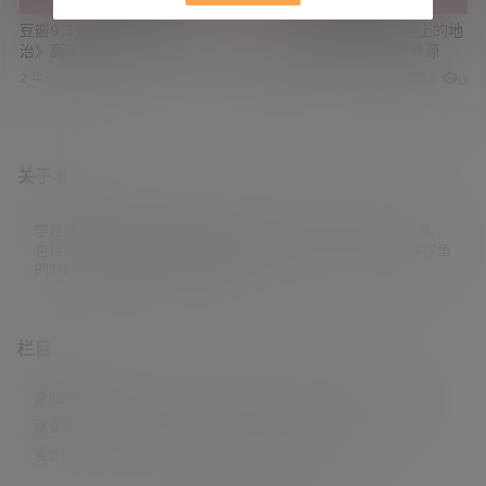
豆瓣9.3分 最新美漫《拾荒者统
[已完结]豆瓣9.0分 舌尖上的地
治》高清版全集
下城《迷宫饭》高清版资源
2 年前
2 年前
0
0
0
0
关于本站
学姐吧，一个小众福利资源博客，专注于分享全网最新福利资源，
包括涨姿势/福利社/老司机/资源库/新技能等栏目。让各位同学摸鱼
的同时掌握新技能，涨到新姿势。
栏目
原创摄影
(7)
妹子图
(277)
新技能
(148)
有更新
(4)
汇总
(16)
涨姿势
(173)
福利社
(442)
羊毛党
(5)
老司机
(249)
资源库
(384)