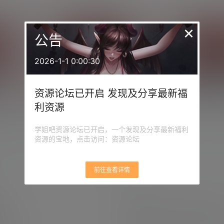
×
公告
2026-1-1 0:00:30
资源论坛已开启 发现及分享最新福
文DJ或
[已解决]求免费下载音乐的网站
[已解决]求电报
利资源
或软件 最好是电脑版
3 年前
3 年前
0
0
0
0
学姐吧资源论坛已开启，一个发现及分享最新福利
资源的宝地，点击访问：资源论坛
前往查看详情
栏目
原创摄影
(7)
妹子图
(277)
新技
分
何获取积分
有更新
(4)
汇总
(16)
涨姿势
(17