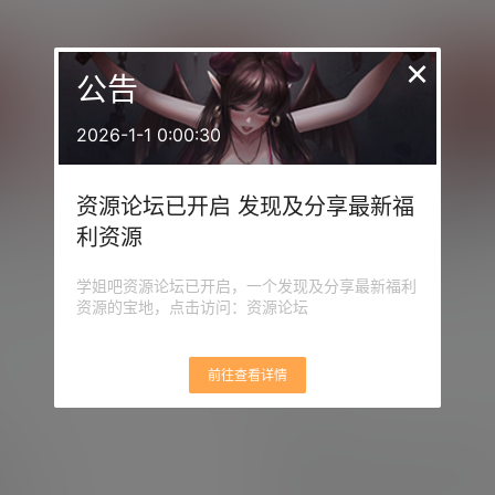
×
公告
2026-1-1 0:00:30
资源论坛已开启 发现及分享最新福
本有菜
[已解决]求国考省考试题资源
[已解决]求动画
利资源
天罡》高清资源
3 年前
2 年前
0
0
0
0
学姐吧资源论坛已开启，一个发现及分享最新福利
资源的宝地，点击访问：资源论坛
前往查看详情
栏目
原创摄影
(7)
妹子图
(277)
新技
分
何获取积分
有更新
(4)
汇总
(16)
涨姿势
(17