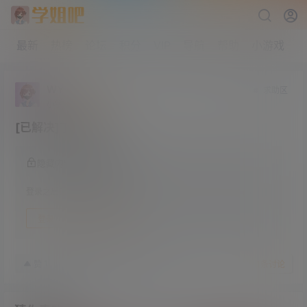
最新
热榜
论坛
积分
VIP
导航
帮助
小游戏
WY
求助区
小学部
Lv1
[已解决]丁丁好医
隐藏内容，登录后阅读
登录之后方可阅读隐藏内容
登录
快速注册
22年2月15日
1
赞
收藏
1
条讨论