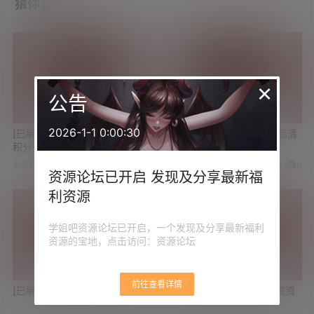
猜你喜欢
×
公告
2026-1-1 0:00:30
[已解决]求解惑 在论坛获得的
[已解决]求《秒速5厘米》高清
积分有什么用
资源
4 年前
3 年前
6
0
0
0
资源论坛已开启 发现及分享最新福
利资源
学姐吧资源论坛已开启，一个发现及分享最新福利
资源的宝地，点击访问：资源论坛
前往查看详情
[已解决]求好用的磁力下载工具
[已解决]求2024公务员考试资
料