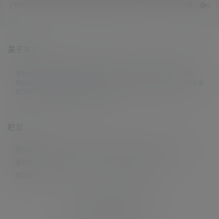
2 年前
2 年前
0
0
0
0
关于本站
学姐吧，一个小众福利资源博客，专注于分享全网最新福利资源，
包括涨姿势/福利社/老司机/资源库/新技能等栏目。让各位同学摸鱼
的同时掌握新技能，涨到新姿势。
栏目
原创摄影
(7)
妹子图
(277)
新技能
(148)
有更新
(4)
汇总
(16)
涨姿势
(173)
福利社
(442)
羊毛党
(5)
老司机
(249)
资源库
(384)
© 2021-2026
学姐吧
站点地图
联系邮箱 guaidaoshe#gmail.com