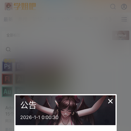
最新
热榜
论坛
积分
VIP
导航
帮助
小游戏
全部标签
Adobe
6k
×
公告
Adobe2022全家桶直装版 共
15个软件 已破解 可永久使用
2026-1-1 0:00:30
网友@Sky在学姐吧论坛分享，Ado
be2022全家桶直装版。 共15个软
新技能
件，都是2022最新版，已破解，一