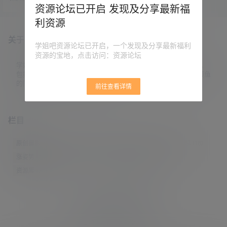
键安装，可永久使用。 都是平时最
资源论坛已开启 发现及分享最新福
常用的，比如PS、PR、AE、DW、
利资源
AU等。 安装方法很简单： 下载对应
的软件安装包，解压后点击Set-up.
关于本站
exe安装文件，安装即可。 需要注意
学姐吧资源论坛已开启，一个发现及分享最新福利
的是，Adobe2022全家桶直装版，
资源的宝地，点击访问：资源论坛
只支持Win10系统。 猫叔查了一
下，发现此版本合集是大神@vposy
学姐吧，一个小众福利资源博客，专注于分享全网最新福利资源，
破解的…
包括涨姿势/福利社/老司机/资源库/新技能等栏目。让各位同学摸鱼
的同时掌握新技能，涨到新姿势。
前往查看详情
栏目
原创摄影
(7)
妹子图
(277)
新技能
(148)
有更新
(4)
汇总
(16)
涨姿势
(173)
福利社
(442)
羊毛党
(5)
老司机
(249)
资源库
(384)
© 2021-2026
学姐吧
站点地图
联系邮箱 guaidaoshe#gmail.com
查询9次 耗时0.4706秒