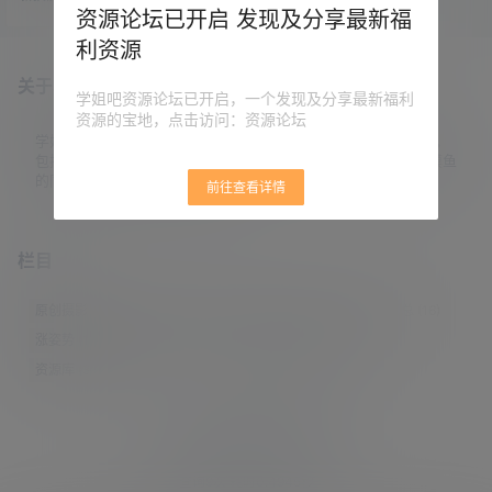
名、本地上传、本地下载、115迁移
资源论坛已开启 发现及分享最新福
到阿里云盘等。 本站阿里云盘资源
利资源
合集： 安装软件后，进入网页后
台，添加绑定云盘，支持阿里云
关于本站
盘、115网盘、天翼云、沃家云、W
学姐吧资源论坛已开启，一个发现及分享最新福利
ebDAV。 云盘绑定之后，会显示成
资源的宝地，点击访问：资源论坛
本地硬盘，在我的电脑可直接进
入。 来自吾爱破解论坛@kudoushi
学姐吧，一个小众福利资源博客，专注于分享全网最新福利资源，
nichi制作。 原贴地址：https://w…
包括涨姿势/福利社/老司机/资源库/新技能等栏目。让各位同学摸鱼
的同时掌握新技能，涨到新姿势。
前往查看详情
栏目
原创摄影
(7)
妹子图
(277)
新技能
(148)
有更新
(4)
汇总
(16)
涨姿势
(173)
福利社
(442)
羊毛党
(5)
老司机
(249)
资源库
(384)
© 2021-2026
学姐吧
站点地图
联系邮箱 guaidaoshe#gmail.com
查询9次 耗时0.4945秒