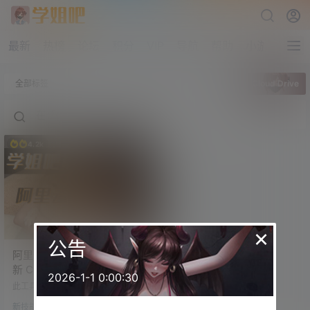
最新
热榜
论坛
积分
VIP
导航
帮助
小游戏
全部标签
Cloud Drive
4.2k
×
公告
阿里云盘变本地硬盘工具更
新 Cloud Drive 1.1.36 提高
2026-1-1 0:00:30
上传稳定性
此工具可以把阿里云盘变成本地硬
盘。 功能：查看文件夹大小、使用
新技能
第三方播放器播放视频、文件重命