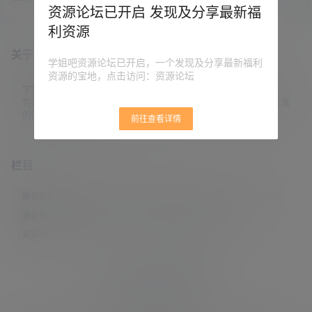
发生肢体冲突，被劝开后双方报
资源论坛已开启 发现及分享最新福
警，警方已开展调查。 在这场所谓
利资源
的「北京地铁十三号线西二旗站拳
击赛」中，疑似是因为地铁上拥挤
关于本站
而导致双方爆发口角，在推推搡搡
学姐吧资源论坛已开启，一个发现及分享最新福利
互相试探之间，双方出手堪称电光
资源的宝地，点击访问：资源论坛
火石，以致于看不清楚谁第一个真
正下了狠手，双方随即就一团乱
学姐吧，一个小众福利资源博客，专注于分享全网最新福利资源，
战。 有网友称，参与打架的其中一
包括涨姿势/福利社/老司机/资源库/新技能等栏目。让各位同学摸鱼
男子为前CBA北控球员孟博龙。当
的同时掌握新技能，涨到新姿势。
前往查看详情
天…
栏目
原创摄影
(7)
妹子图
(277)
新技能
(148)
有更新
(4)
汇总
(16)
涨姿势
(173)
福利社
(442)
羊毛党
(5)
老司机
(249)
资源库
(384)
© 2021-2026
学姐吧
站点地图
联系邮箱 guaidaoshe#gmail.com
查询9次 耗时0.5538秒