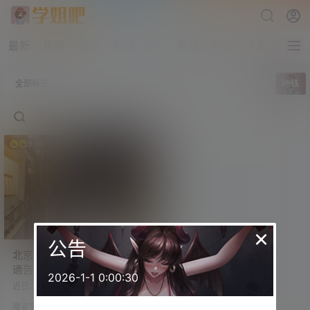
最新
热榜
论坛
积分
VIP
导航
帮助
小游戏
全部标签
地铁
3.9k
×
公告
北京地铁三男一女大战 警方
通告 附技术点评
2026-1-1 0:00:30
近日，胡某（男，24岁）、邓某
（男，31岁）等4名乘客，在北京地
涨姿势
铁13号线，因琐事引发口角，继而