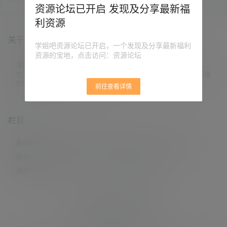
前，《007：无暇赴死》国内已上
资源论坛已开启 发现及分享最新福
映，大家可以去影院支持一下。 00
利资源
7系列电影中，猫叔唯一看完的是丹
尼尔·克雷格饰演的007电影。 而
关于本站
《无暇赴死》是他饰演007的最后一
学姐吧资源论坛已开启，一个发现及分享最新福利
部电影，猫叔非常期待。 在电影上
资源的宝地，点击访问：资源论坛
映之前，可以看一下B站用户「大聪
看电影」的007系列电影解说视频。
学姐吧，一个小众福利资源博客，专注于分享全网最新福利资源，
内容很详实，无论是作为新人入坑…
包括涨姿势/福利社/老司机/资源库/新技能等栏目。让各位同学摸鱼
的同时掌握新技能，涨到新姿势。
前往查看详情
栏目
原创摄影
(7)
妹子图
(277)
新技能
(148)
有更新
(4)
汇总
(16)
涨姿势
(173)
福利社
(442)
羊毛党
(5)
老司机
(249)
资源库
(384)
© 2021-2026
学姐吧
站点地图
联系邮箱 guaidaoshe#gmail.com
查询9次 耗时0.5119秒