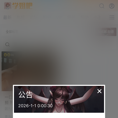
最新
热榜
论坛
积分
VIP
导航
帮助
小游戏
全部标签
詹姆斯·邦德
3k
×
公告
一口气看完007系列解说视
频 附007系列24部高清资源
2026-1-1 0:00:30
合集
因为疫情，《007：无暇赴死》的上
映时间一直没有确定。 最近终于确
资源库
认在10月29日国内上映。 更新： 目